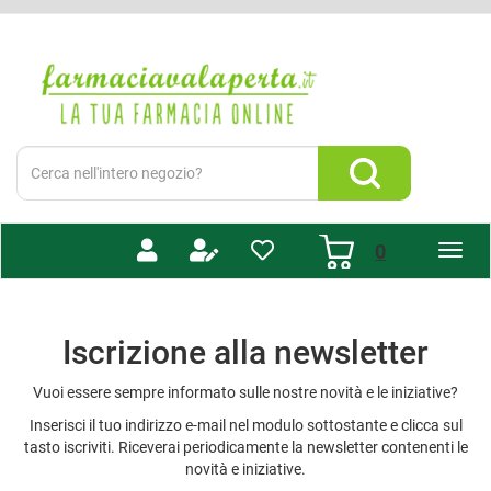
Passa
al
Farmacia
contenuto
Valaperta
principale
-
Shop
online
Cerca
Prodotto
Cerca Prodotto
prodotti
0
inseriti
Iscrizione alla newsletter
Vuoi essere sempre informato sulle nostre novità e le iniziative?
Inserisci il tuo indirizzo e-mail nel modulo sottostante e clicca sul
tasto iscriviti. Riceverai periodicamente la newsletter contenenti le
novità e iniziative.