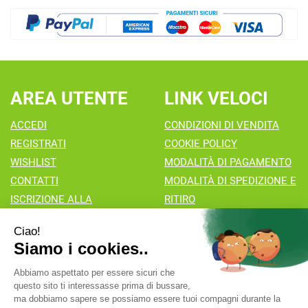
AREA UTENTE
LINK VELOCI
ACCEDI
CONDIZIONI DI VENDITA
REGISTRATI
COOKIE POLICY
WISHLIST
MODALITÀ DI PAGAMENTO
CONTATTI
MODALITÀ DI SPEDIZIONE E
ISCRIZIONE ALLA
RITIRO
NEWSLETTER
Farmacia Valaperta Dr. Antonio Pipia
- Via Natale Perego 7
20069 Vaprio d'Adda (MI)
info@farmaciavalaperta.it
|
Tel.: 02 90 94 880
| P.Iva: