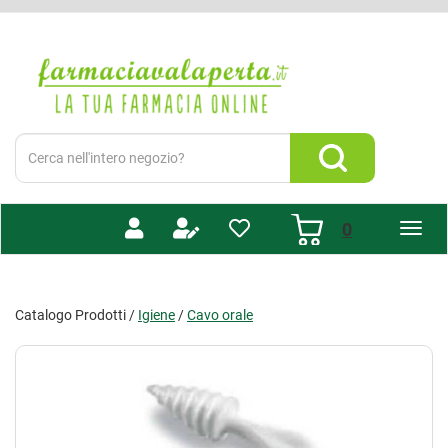
Passa
al
Farmacia
contenuto
Valaperta
principale
-
Shop
online
Cerca
Prodotto
Cerca Prodotto
prodotti
0
inseriti
Catalogo Prodotti /
Igiene
/
Cavo orale