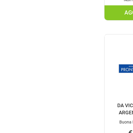
AG
DA VI
ARGEN
Buona D