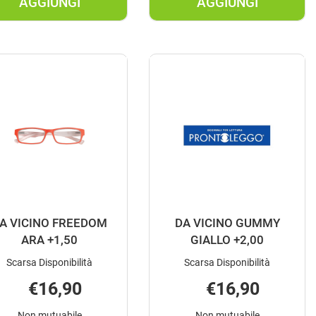
AGGIUNGI
AGGIUNGI
A
AGGIUNGI DA
AGGIUNGI DA
VICINO
VICINO
CHAIRMAN
COLORADO
BLU
AZZ/RO+2,50 
+3,00 AL
CARRELLO
CARRELLO
A VICINO FREEDOM
DA VICINO GUMMY
ARA +1,50
GIALLO +2,00
Scarsa Disponibilità
Scarsa Disponibilità
€16,90
€16,90
Non mutuabile
Non mutuabile