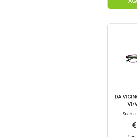
AG
DA VICI
VI/
Scarsa 
€
Non 