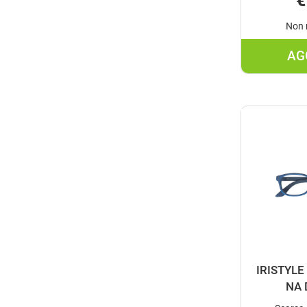
€
Non 
AG
IRISTYL
NA 