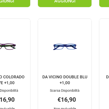
GIUNGI
AGGIUNGI
AGGIUNGI ARROW
AGGIUNGI CONTACT
ROSSO
EASYSTYLE
3,50
NE
DIOT AL
2,50
CARRELLO
CE AL
CARRELLO
NO COLORADO
DA VICINO DOUBLE BLU
D
VE +1,00
+1,00
Disponibilità
Scarsa Disponibilità
16,90
€16,90
mutuabile
Non mutuabile