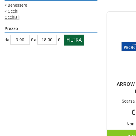
<
Benessere
<
Occhi
Occhiali
Prezzo
filtra
filtra
da
€
a
€
da
a
ARROW 
Scarsa 
€
Non 