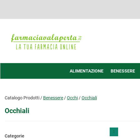
Passa
al
contenuto
principale
Farmacia
Valaperta
-
Shop
online
ALIMENTAZIONE
BENESSERE
Catalogo Prodotti /
Benessere
/
Occhi
/
Occhiali
Occhiali
1
Categorie