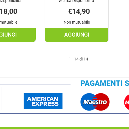
Disponibilità
Scarsa Disponibilità
18,00
€14,90
mutuabile
Non mutuabile
GIUNGI
AGGIUNGI
AGGIUNGI IRISTYLE
AGGIUNGI OCCHIAL
PROTECTION
LRG001
NA
+00
1 - 14 di 14
DT+1,00 AL
DIOTTRIE AL
CARRELLO
CARRELLO