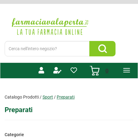
Passa
al
Farmacia
contenuto
Valaperta
principale
-
Shop
online
Cerca
Prodotto
Cerca Prodotto
prodotti
0
inseriti
Catalogo Prodotti /
Sport
/
Preparati
Preparati
Categorie