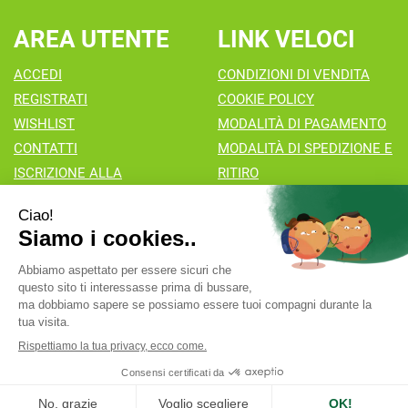
AREA UTENTE
LINK VELOCI
ACCEDI
CONDIZIONI DI VENDITA
REGISTRATI
COOKIE POLICY
WISHLIST
MODALITÀ DI PAGAMENTO
CONTATTI
MODALITÀ DI SPEDIZIONE E
ISCRIZIONE ALLA
RITIRO
NEWSLETTER
Farmacia Valaperta Dr. Antonio Pipia
- Via Natale Perego 7
20069 Vaprio d'Adda (MI)
info@farmaciavalaperta.it
|
Tel.: 02 90 94 880
| P.Iva:
02849010166 | Numero R.E.A.:
Powered by
Prenofa
Web Design
Fulcri srl