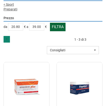
<
Sport
Preparati
Prezzo
filtra
filtra
da
€
a
€
da
a
1
1 - 3 di 3
Consigliati