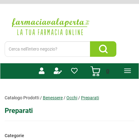
Passa
al
Farmacia
contenuto
Valaperta
principale
-
Shop
online
Cerca
Prodotto
Cerca Prodotto
prodotti
0
inseriti
Catalogo Prodotti /
Benessere
/
Occhi
/
Preparati
Preparati
Categorie