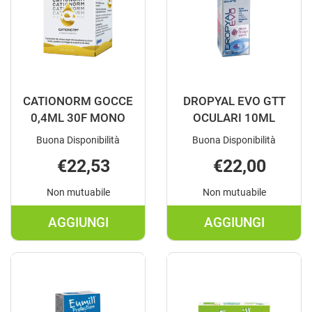
CATIONORM GOCCE
DROPYAL EVO GTT
0,4ML 30F MONO
OCULARI 10ML
Buona Disponibilità
Buona Disponibilità
€22,53
€22,00
Non mutuabile
Non mutuabile
AGGIUNGI
AGGIUNGI
AGGIUNGI CATIONORM
AGGIUNGI D
GOCCE
EVO
0,4ML
GTT
30F
OCULARI
MONO AL
10ML AL