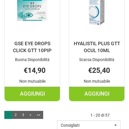
CARRELLO
CARRELLO
GSE EYE DROPS
HYALISTIL PLUS GTT
CLICK GTT 10PIP
OCUL 10ML
Buona Disponibilità
Scarsa Disponibilità
€14,90
€25,40
Non mutuabile
Non mutuabile
AGGIUNGI
AGGIUNGI
AGGIUNGI GSE
AGGIUNGI HY
EYE
PLUS
DROPS
GTT
1
2
3
»
»»
1 - 20 di 57
CLICK
OCUL
Consigliati
GTT
10ML AL