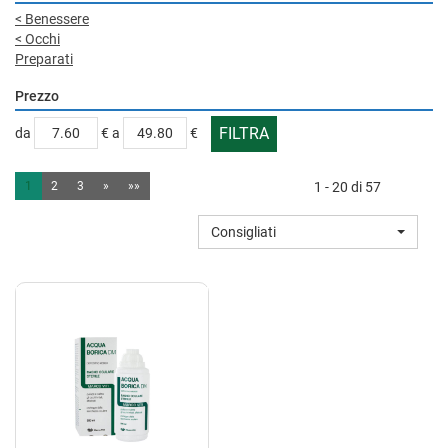
<
Benessere
<
Occhi
Preparati
Prezzo
filtra
filtra
da
€
a
€
da
a
1
2
3
»
»»
1 - 20 di 57
Consigliati