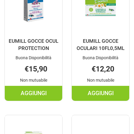
CARRELLO
CARRELLO
EUMILL GOCCE OCUL
EUMILL GOCCE
PROTECTION
OCULARI 10FL0,5ML
Buona Disponibilità
Buona Disponibilità
€15,90
€12,20
Non mutuabile
Non mutuabile
AGGIUNGI
AGGIUNGI
AGGIUNGI EUMILL
AGGIUNGI E
GOCCE
GOCCE
OCUL
OCULARI
PROTECTION AL
10FL0,5ML A
CARRELLO
CARRELLO