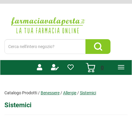
Passa
al
Farmacia
contenuto
Valaperta
principale
-
Shop
online
Cerca
Prodotto
Cerca Prodotto
prodotti
0
inseriti
Catalogo Prodotti /
Benessere
/
Allergie
/
Sistemici
Sistemici