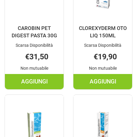
CAROBIN PET
CLOREXYDERM OTO
DIGEST PASTA 30G
LIQ 150ML
Scarsa Disponibilità
Scarsa Disponibilità
€31,50
€19,90
Non mutuabile
Non mutuabile
AGGIUNGI
AGGIUNGI
AGGIUNGI CAROBIN
AGGIUNGI C
PET
OTO
DIGEST
LIQ
PASTA
150ML AL
30G AL
CARRELLO
CARRELLO