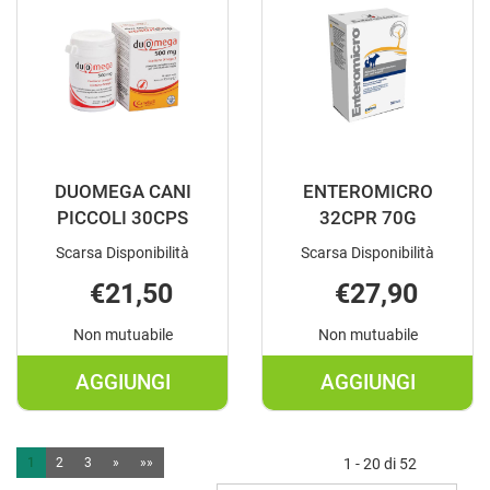
CARRELLO
30CPS AL
CARRELLO
DUOMEGA CANI
ENTEROMICRO
PICCOLI 30CPS
32CPR 70G
Scarsa Disponibilità
Scarsa Disponibilità
€21,50
€27,90
Non mutuabile
Non mutuabile
AGGIUNGI
AGGIUNGI
AGGIUNGI DUOMEGA
AGGIUNGI E
CANI
32CPR
PICCOLI
70G AL
1
2
3
»
»»
1 - 20 di 52
30CPS AL
CARRELLO