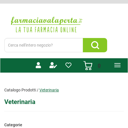
Passa
al
Farmacia
contenuto
Valaperta
principale
-
Shop
online
Cerca
Prodotto
Cerca Prodotto
prodotti
0
inseriti
Catalogo Prodotti /
Veterinaria
Veterinaria
Categorie