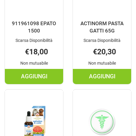
911961098 EPATO
ACTINORM PASTA
1500
GATTI 65G
Scarsa Disponibilità
Scarsa Disponibilità
€18,00
€20,30
Non mutuabile
Non mutuabile
AGGIUNGI
AGGIUNGI
AGGIUNGI 911961098
AGGIUNGI A
EPATO
PASTA
1500 AL
GATTI
CARRELLO
65G AL
CARRELLO