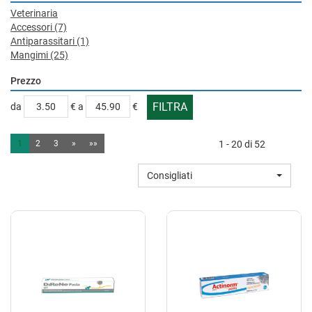
Veterinaria
Accessori
(7)
Antiparassitari
(1)
Mangimi
(25)
Prezzo
filtra
filtra
da
€
a
€
da
a
1
2
3
»
»»
1 - 20 di 52
Consigliati