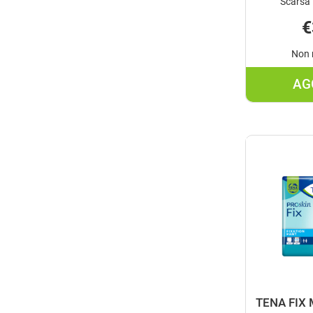
Scarsa 
€
Non 
AG
TENA FIX