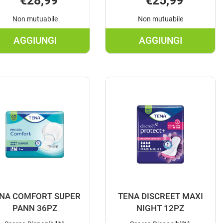
€28,99
€25,99
Non mutuabile
Non mutuabile
AGGIUNGI
AGGIUNGI
AGGIUNGI SERENITY
AGGIUNGI SER
PANN
PANN
CLAS
CLAS
SUPER
SUPER
L
M
30P AL
30P AL
CARRELLO
CARRELLO
NA COMFORT SUPER
TENA DISCREET MAXI
PANN 36PZ
NIGHT 12PZ