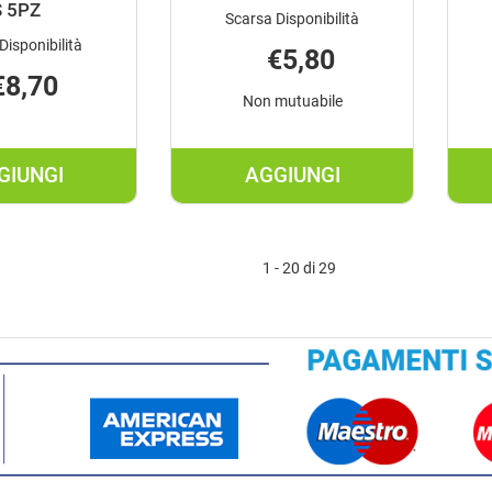
S 5PZ
Scarsa Disponibilità
Disponibilità
€5,80
€8,70
Non mutuabile
GIUNGI
AGGIUNGI
AGGIUNGI TENA
AGGIUNGI TENA
FIX
LADY
MUT
SUPER
1 - 20 di 29
ELASTICA
15PZ AL
S
CARRELLO
5PZ AL
CARRELLO