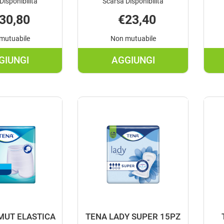
Disponibilità
Scarsa Disponibilità
30,80
€23,40
mutuabile
Non mutuabile
GIUNGI
AGGIUNGI
AGGIUNGI STANDARD
AGGIUNGI STANDAR
MUT
MUT
INCONT
INCONT
C/BOTT
C/BOTT
BI6 AL
BI8 AL
CARRELLO
CARRELLO
 MUT ELASTICA
TENA LADY SUPER 15PZ