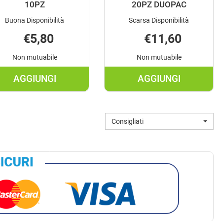
10PZ
20PZ DUOPAC
Buona Disponibilità
Scarsa Disponibilità
€5,80
€11,60
Non mutuabile
Non mutuabile
AGGIUNGI
AGGIUNGI
AGGIUNGI TENA
AGGIUNGI TE
MEN
MEN
LEVEL
LIVELLO
Consigliati
2
2
10PZ AL
20PZ
CARRELLO
DUOPAC AL
CARRELLO