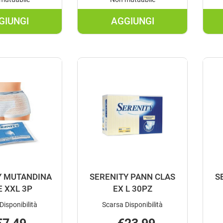
GIUNGI
AGGIUNGI
AGGIUNGI MUTANDA
AGGIUNGI MUTANDA
CARTA
INCONT
MON
SUPER
L
4 AL
BUST
CARRELLO
3PZ AL
CARRELLO
Y MUTANDINA
SERENITY PANN CLAS
S
E XXL 3P
EX L 30PZ
Disponibilità
Scarsa Disponibilità