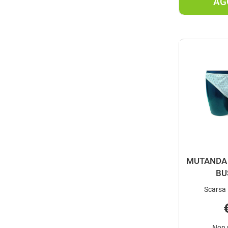
AG
MUTANDA 
BU
Scarsa 
Non 