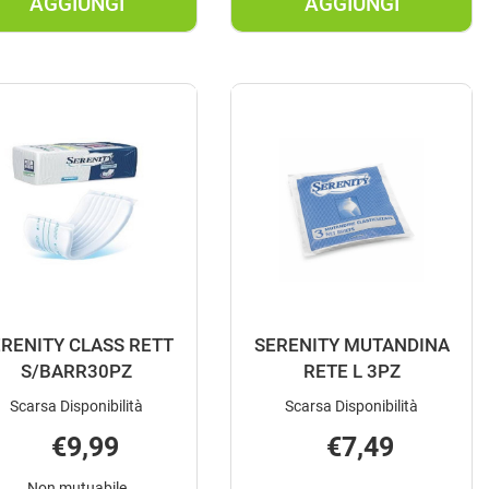
AGGIUNGI
AGGIUNGI
AGGIUNGI LADY
AGGIUNGI LIN
PRESTERIL
SP
SICURA
MUTANDA
NORM
EL
24P AL
L
CARRELLO
3PZ AL
CARRELLO
RENITY CLASS RETT
SERENITY MUTANDINA
S/BARR30PZ
RETE L 3PZ
Scarsa Disponibilità
Scarsa Disponibilità
€9,99
€7,49
Non mutuabile