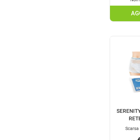
AG
SERENIT
RET
Scarsa 