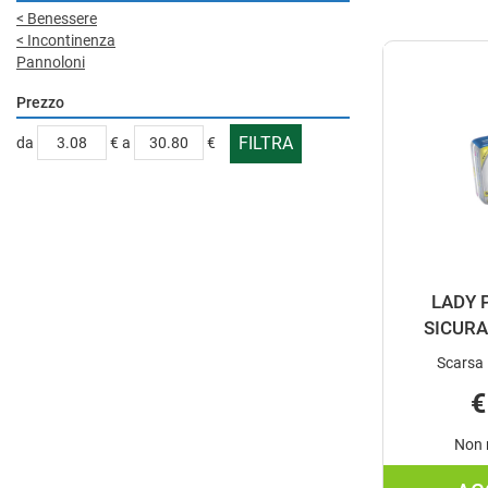
<
Benessere
<
Incontinenza
Pannoloni
Prezzo
filtra
filtra
da
€
a
€
da
a
LADY 
SICURA
Scarsa 
€
Non 