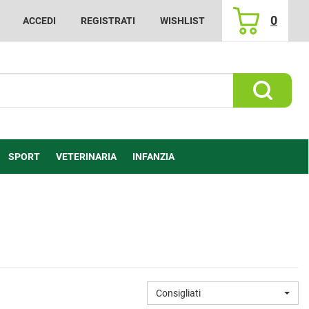
0
ACCEDI
REGISTRATI
WISHLIST
ARTICOLI
INSERITI
Cerca Prod
SPORT
VETERINARIA
INFANZIA
Consigliati