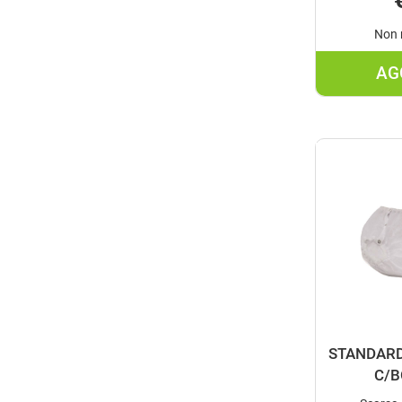
Non 
AG
STANDARD
C/B