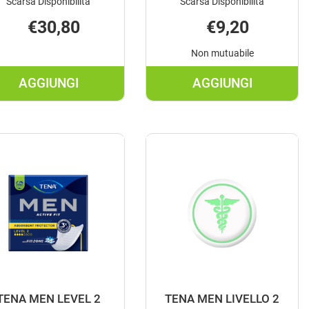
Scarsa Disponibilità
Scarsa Disponibilità
€30,80
€9,20
Non mutuabile
AGGIUNGI
AGGIUNGI
D
AGGIUNGI TENA
AGGIUNGI TE
COMFORT
DISCREET
SUPER
MAXI
PANN
NIGHT
36PZ AL
12PZ AL
CARRELLO
CARRELLO
TENA MEN LEVEL 2
TENA MEN LIVELLO 2