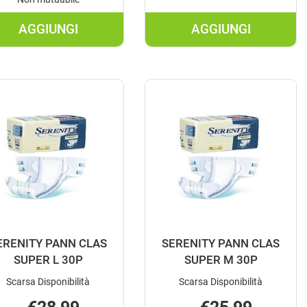
AGGIUNGI
AGGIUNGI
AGGIUNGI SERENITY
AGGIUNGI SER
CLASS
MUTANDINA
RETT
RETE
S/BARR30PZ AL
L
CARRELLO
3PZ AL
CARRELLO
ERENITY PANN CLAS
SERENITY PANN CLAS
SUPER L 30P
SUPER M 30P
Scarsa Disponibilità
Scarsa Disponibilità