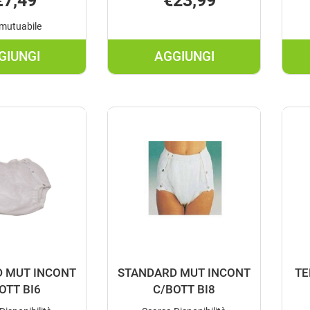
€7,49
€23,99
mutuabile
GIUNGI
AGGIUNGI
AGGIUNGI SERENITY
AGGIUNGI SERENITY
MUTANDINA
PANN
RETE
CLAS
XXL
EX
3P AL
L
CARRELLO
30PZ AL
CARRELLO
 MUT INCONT
STANDARD MUT INCONT
TE
OTT BI6
C/BOTT BI8