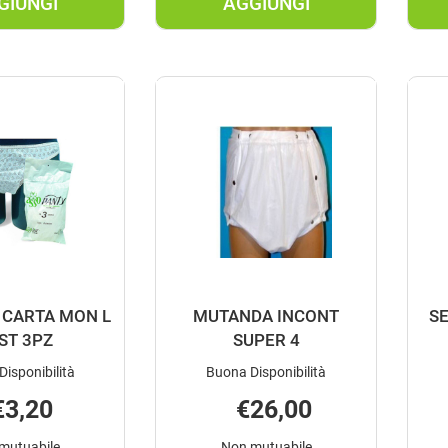
GIUNGI
AGGIUNGI
AGGIUNGI LADY
AGGIUNGI LADY
PRESTERIL
PRESTERIL
SICURA
SICURA
EXTRA20P AL
MINI
CARRELLO
20P AL
CARRELLO
CARTA MON L
MUTANDA INCONT
SE
ST 3PZ
SUPER 4
Disponibilità
Buona Disponibilità
€3,20
€26,00
mutuabile
Non mutuabile