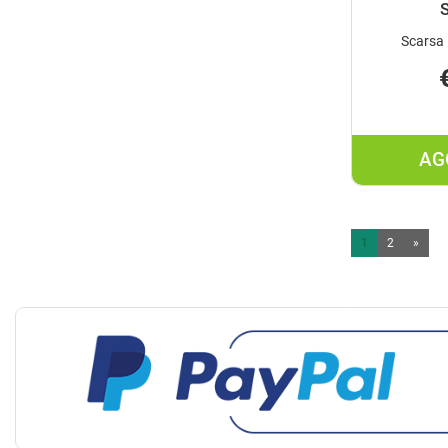
Scarsa 
AG
1
2
»