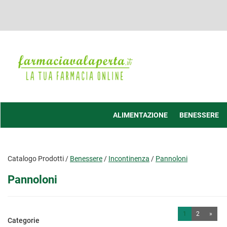
Passa
al
contenuto
principale
Farmacia
Valaperta
-
Shop
online
ALIMENTAZIONE
BENESSERE
Catalogo Prodotti /
Benessere
/
Incontinenza
/
Pannoloni
Pannoloni
1
2
»
Categorie