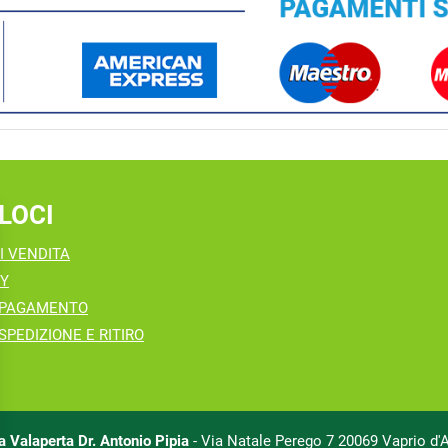
LOCI
I VENDITA
CY
 PAGAMENTO
SPEDIZIONE E RITIRO
 Valaperta Dr. Antonio Pipia
- Via Natale Perego 7 20069 Vaprio d'