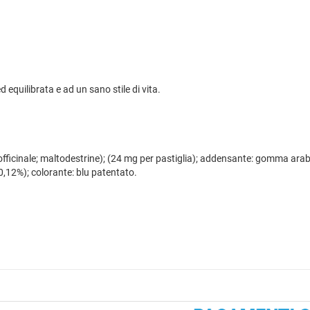
 equilibrata e ad un sano stile di vita.
officinale; maltodestrine); (24 mg per pastiglia); addensante: gomma arabi
(0,12%); colorante: blu patentato.