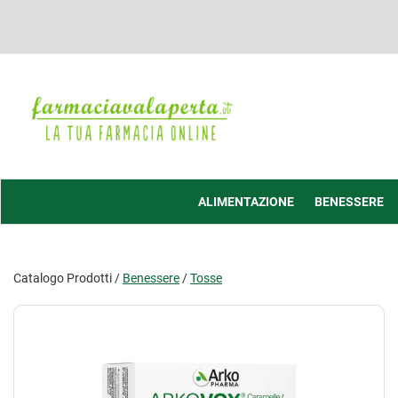
Passa
al
contenuto
principale
Farmacia
Valaperta
-
Shop
online
ALIMENTAZIONE
BENESSERE
Catalogo Prodotti /
Benessere
/
Tosse