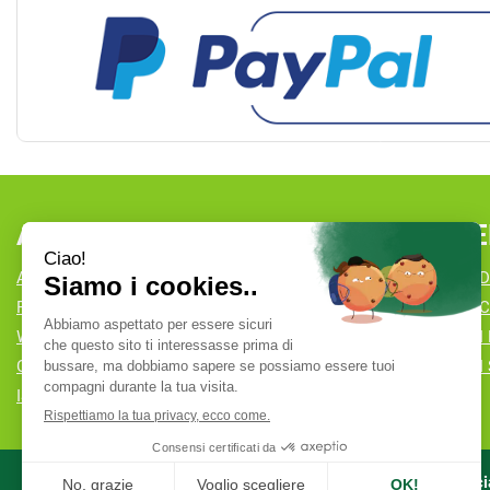
AREA UTENTE
LINK VE
ACCEDI
CONDIZIONI D
REGISTRATI
COOKIE POLI
WISHLIST
MODALITÀ DI
CONTATTI
MODALITÀ DI 
ISCRIZIONE ALLA NEWSLETTER
Farmacia