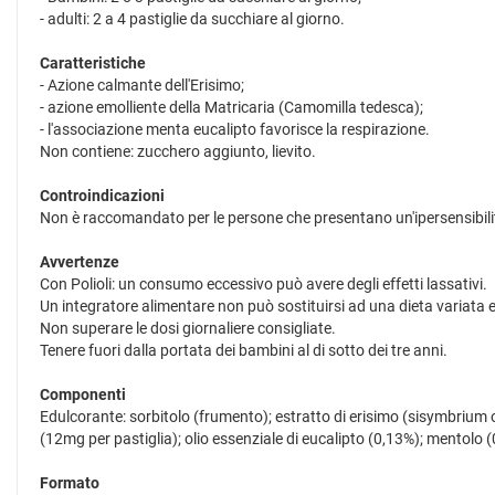
- adulti: 2 a 4 pastiglie da succhiare al giorno.
Caratteristiche
- Azione calmante dell'Erisimo;
- azione emolliente della Matricaria (Camomilla tedesca);
- l'associazione menta eucalipto favorisce la respirazione.
Non contiene: zucchero aggiunto, lievito.
Controindicazioni
Non è raccomandato per le persone che presentano un'ipersensibilità
Avvertenze
Con Polioli: un consumo eccessivo può avere degli effetti lassativi.
Un integratore alimentare non può sostituirsi ad una dieta variata ed
Non superare le dosi giornaliere consigliate.
Tenere fuori dalla portata dei bambini al di sotto dei tre anni.
Componenti
Edulcorante: sorbitolo (frumento); estratto di erisimo (sisymbrium 
(12mg per pastiglia); olio essenziale di eucalipto (0,13%); mentolo 
Formato