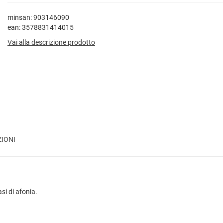
minsan: 903146090
ean: 3578831414015
Vai alla descrizione prodotto
ZIONI
si di afonia.