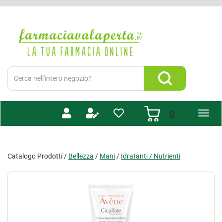
Passa
al
Farmacia
contenuto
Valaperta
principale
-
Shop
online
Cerca
Prodotto
Cerca Prodotto
prodotti
0
inseriti
Catalogo Prodotti /
Bellezza
/
Mani
/
Idratanti / Nutrienti