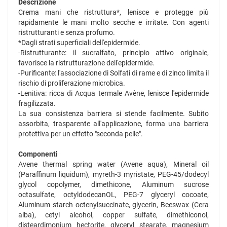
Descrizione
Crema mani che ristruttura*, lenisce e protegge più
rapidamente le mani molto secche e irritate. Con agenti
ristrutturanti e senza profumo.
*Dagli strati superficiali dell'epidermide.
-Ristrutturante: il sucralfato, principio attivo originale,
favorisce la ristrutturazione dell'epidermide.
-Purificante: l'associazione di Solfati di rame e di zinco limita il
rischio di proliferazione microbica.
-Lenitiva: ricca di Acqua termale Avène, lenisce l'epidermide
fragilizzata.
La sua consistenza barriera si stende facilmente. Subito
assorbita, trasparente all'applicazione, forma una barriera
protettiva per un effetto "seconda pelle".
Componenti
Avene thermal spring water (Avene aqua), Mineral oil
(Paraffinum liquidum), myreth-3 myristate, PEG-45/dodecyl
glycol copolymer, dimethicone, Aluminum sucrose
octasulfate, octyldodecanOL, PEG-7 glyceryl cocoate,
Aluminum starch octenylsuccinate, glycerin, Beeswax (Cera
alba), cetyl alcohol, copper sulfate, dimethiconol,
disteardimonium hectorite, glyceryl stearate, magnesium