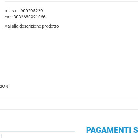
minsan: 900295229
ean: 8032680991066
Vai alla descrizione prodotto
ZIONI