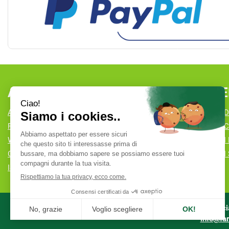
AREA UTENTE
LINK VE
ACCEDI
CONDIZIONI D
REGISTRATI
COOKIE POLI
WISHLIST
MODALITÀ DI
CONTATTI
MODALITÀ DI 
ISCRIZIONE ALLA NEWSLETTER
Farmacia
info@far