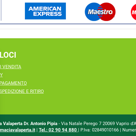
LOCI
I VENDITA
CY
 PAGAMENTO
SPEDIZIONE E RITIRO
 Valaperta Dr. Antonio Pipia
- Via Natale Perego 7 20069 Vaprio d'
maciavalaperta.it
|
Tel.: 02 90 94 880
| P.Iva: 02849010166 | Numer