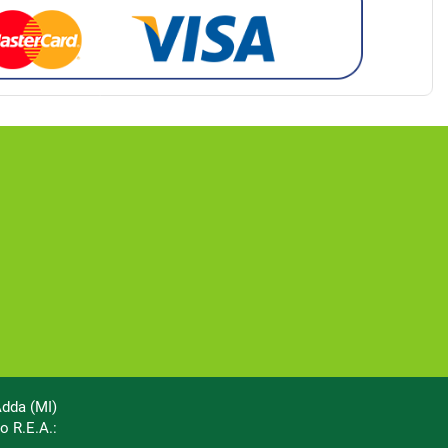
Adda (MI)
o R.E.A.: