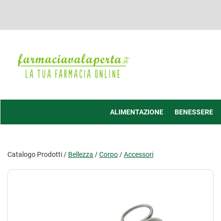
Passa
al
contenuto
principale
Farmacia
Valaperta
-
Shop
online
ALIMENTAZIONE
BENESSERE
Catalogo Prodotti /
Bellezza
/
Corpo
/
Accessori