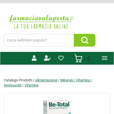
Passa
al
Farmacia
contenuto
Valaperta
principale
-
Shop
online
Cerca
Prodotto
Cerca Prodotto
prodotti
0
inseriti
Catalogo Prodotti /
alimentazione
/
Minerali / Vitamine /
Aminoacidi
/
Vitamine