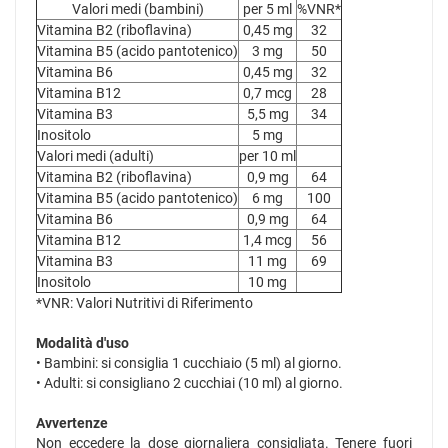
Valori medi (bambini)
per 5 ml
%VNR*
Vitamina B2 (riboflavina)
0,45 mg
32
Vitamina B5 (acido pantotenico)
3 mg
50
Vitamina B6
0,45 mg
32
Vitamina B12
0,7 mcg
28
Vitamina B3
5,5 mg
34
Inositolo
5 mg
Valori medi (adulti)
per 10 ml
Vitamina B2 (riboflavina)
0,9 mg
64
Vitamina B5 (acido pantotenico)
6 mg
100
Vitamina B6
0,9 mg
64
Vitamina B12
1,4 mcg
56
Vitamina B3
11 mg
69
Inositolo
10 mg
*VNR: Valori Nutritivi di Riferimento
Modalità d'uso
• Bambini: si consiglia 1 cucchiaio (5 ml) al giorno.
• Adulti: si consigliano 2 cucchiai (10 ml) al giorno.
Avvertenze
Non eccedere la dose giornaliera consigliata. Tenere fuori