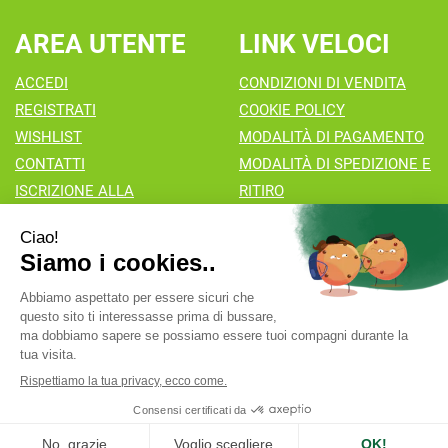
AREA UTENTE
LINK VELOCI
ACCEDI
CONDIZIONI DI VENDITA
REGISTRATI
COOKIE POLICY
WISHLIST
MODALITÀ DI PAGAMENTO
CONTATTI
MODALITÀ DI SPEDIZIONE E
ISCRIZIONE ALLA
RITIRO
NEWSLETTER
Farmacia Valaperta Dr. Antonio Pipia
- Via Natale Perego 7
20069 Vaprio d'Adda (MI)
info@farmaciavalaperta.it
|
Tel.: 02 90 94 880
| P.Iva:
02849010166 | Numero R.E.A.:
Powered by
Prenofa
Web Design
Fulcri srl