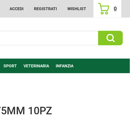
0
ACCEDI
REGISTRATI
WISHLIST
ARTICOLI
INSERITI
Cerca Prod
SPORT
VETERINARIA
INFANZIA
75MM 10PZ