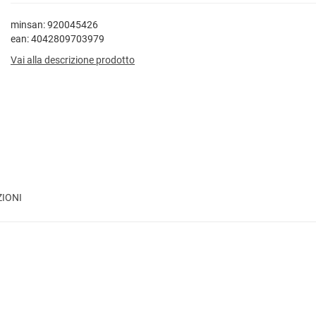
minsan: 920045426
ean: 4042809703979
Vai alla descrizione prodotto
ZIONI