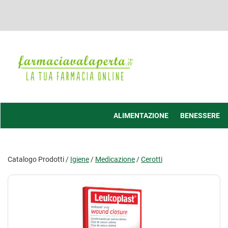
Passa
al
contenuto
principale
Farmacia
Valaperta
-
Shop
online
ALIMENTAZIONE
BENESSERE
Catalogo Prodotti /
Igiene
/
Medicazione
/
Cerotti