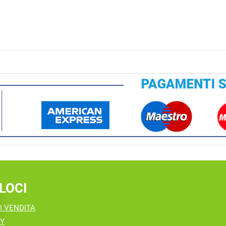
LOCI
I VENDITA
CY