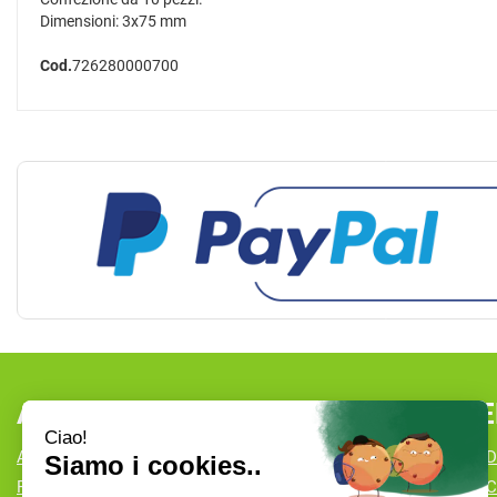
Dimensioni: 3x75 mm
Cod.
726280000700
AREA UTENTE
LINK VE
ACCEDI
CONDIZIONI D
REGISTRATI
COOKIE POLI