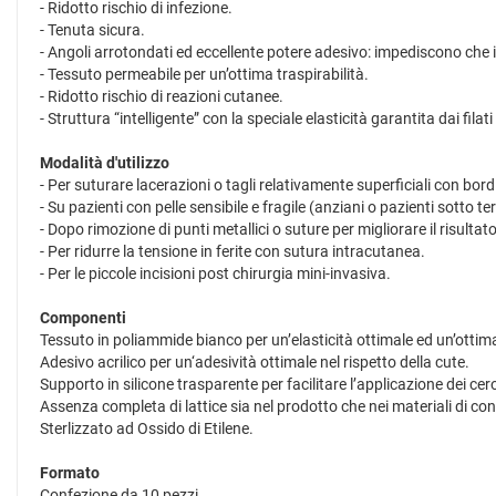
- Ridotto rischio di infezione.
- Tenuta sicura.
- Angoli arrotondati ed eccellente potere adesivo: impediscono che i
- Tessuto permeabile per un’ottima traspirabilità.
- Ridotto rischio di reazioni cutanee.
- Struttura “intelligente” con la speciale elasticità garantita dai filat
Modalità d'utilizzo
- Per suturare lacerazioni o tagli relativamente superficiali con bor
- Su pazienti con pelle sensibile e fragile (anziani o pazienti sotto te
- Dopo rimozione di punti metallici o suture per migliorare il risultato
- Per ridurre la tensione in ferite con sutura intracutanea.
- Per le piccole incisioni post chirurgia mini-invasiva.
Componenti
Tessuto in poliammide bianco per un’elasticità ottimale ed un’ottim
Adesivo acrilico per un‘adesività ottimale nel rispetto della cute.
Supporto in silicone trasparente per facilitare l’applicazione dei cero
Assenza completa di lattice sia nel prodotto che nei materiali di c
Sterlizzato ad Ossido di Etilene.
Formato
Confezione da 10 pezzi.