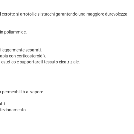
l cerotto si arrotoli e si stacchi garantendo una maggiore durevolezza.
i in poliammide.
di leggermente separati.
rapia con corticosteroidi).
 estetico e supportare il tessuto cicatriziale.
a permeabilità al vapore.
tti.
onfezionamento.