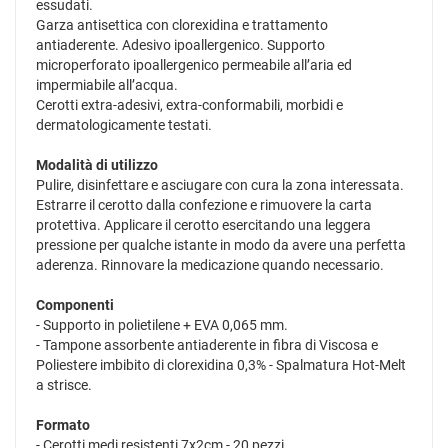
essudati.
Garza antisettica con clorexidina e trattamento
antiaderente. Adesivo ipoallergenico. Supporto
microperforato ipoallergenico permeabile all’aria ed
impermiabile all’acqua.
Cerotti extra-adesivi, extra-conformabili, morbidi e
dermatologicamente testati.
Modalità di utilizzo
Pulire, disinfettare e asciugare con cura la zona interessata.
Estrarre il cerotto dalla confezione e rimuovere la carta
protettiva. Applicare il cerotto esercitando una leggera
pressione per qualche istante in modo da avere una perfetta
aderenza. Rinnovare la medicazione quando necessario.
Componenti
- Supporto in polietilene + EVA 0,065 mm.
- Tampone assorbente antiaderente in fibra di Viscosa e
Poliestere imbibito di clorexidina 0,3% - Spalmatura Hot-Melt
a strisce.
Formato
- Cerotti medi resistenti 7x2cm - 20 pezzi.