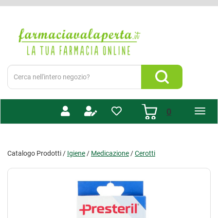
Passa
al
Farmacia
contenuto
Valaperta
principale
-
Shop
online
Cerca
Prodotto
Cerca Prodotto
prodotti
0
inseriti
Catalogo Prodotti /
Igiene
/
Medicazione
/
Cerotti