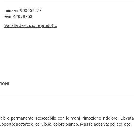
minsan: 900057377
ean: 42078753
Vai alla descrizione prodotto
ZIONI
iale e permanente. Resecabile con le mani, rimozione indolore. Elevata 
upporto: acetato di cellulosa, colore bianco. Massa adesiva: poliacrilato.