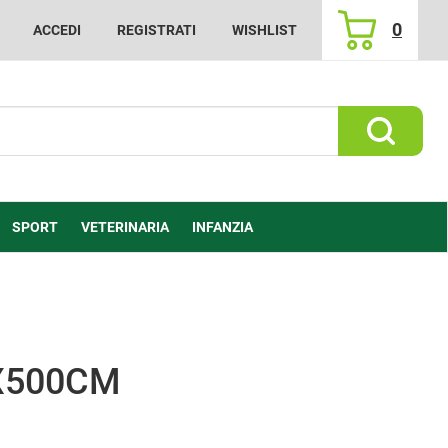
0
ACCEDI
REGISTRATI
WISHLIST
ARTICOLI
INSERITI
Cerca Prod
SPORT
VETERINARIA
INFANZIA
5X500CM