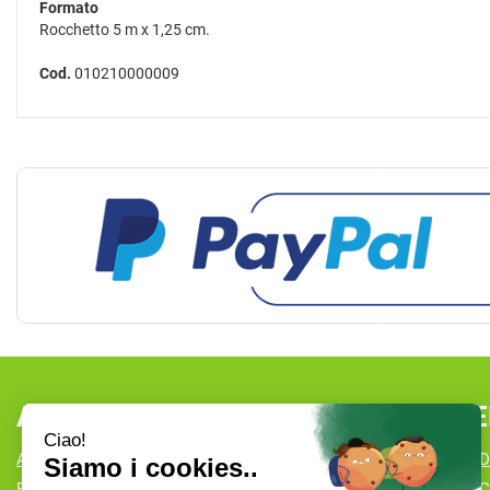
Formato
Rocchetto 5 m x 1,25 cm.
Cod.
010210000009
AREA UTENTE
LINK VE
ACCEDI
CONDIZIONI D
REGISTRATI
COOKIE POLI