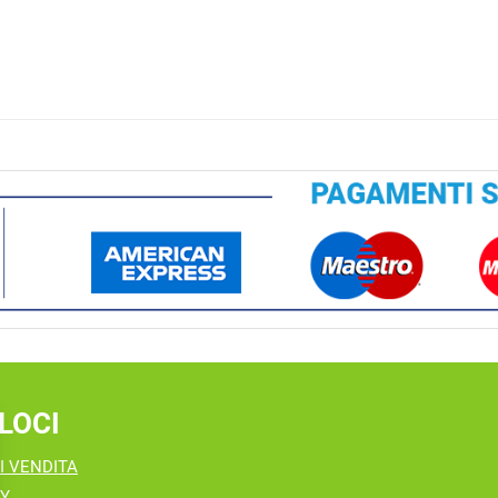
LOCI
I VENDITA
CY