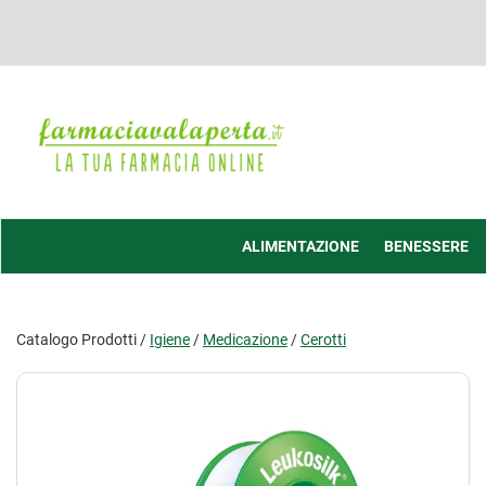
Passa
al
contenuto
principale
Farmacia
Valaperta
-
Shop
online
ALIMENTAZIONE
BENESSERE
Catalogo Prodotti /
Igiene
/
Medicazione
/
Cerotti