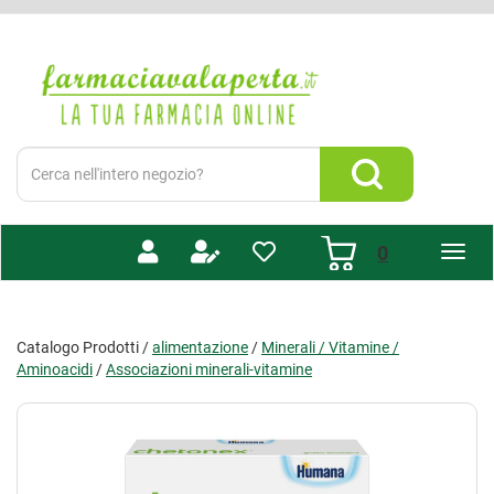
Passa
al
Farmacia
contenuto
Valaperta
principale
-
Shop
online
Cerca
Prodotto
Cerca Prodotto
prodotti
0
inseriti
Catalogo Prodotti /
alimentazione
/
Minerali / Vitamine /
Aminoacidi
/
Associazioni minerali-vitamine