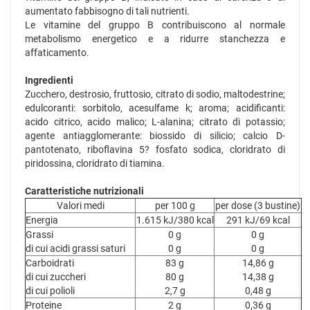
aumentato fabbisogno di tali nutrienti.
Le vitamine del gruppo B contribuiscono al normale
metabolismo energetico e a ridurre stanchezza e
affaticamento.
Ingredienti
Zucchero, destrosio, fruttosio, citrato di sodio, maltodestrine;
edulcoranti: sorbitolo, acesulfame k; aroma; acidificanti:
acido citrico, acido malico; L-alanina; citrato di potassio;
agente antiagglomerante: biossido di silicio; calcio D-
pantotenato, riboflavina 5? fosfato sodica, cloridrato di
piridossina, cloridrato di tiamina.
Caratteristiche nutrizionali
Valori medi
per 100 g
per dose (3 bustine)
Energia
1.615 kJ/380 kcal
291 kJ/69 kcal
Grassi
0 g
0 g
di cui acidi grassi saturi
0 g
0 g
Carboidrati
83 g
14,86 g
di cui zuccheri
80 g
14,38 g
di cui polioli
2,7 g
0,48 g
Proteine
2 g
0,36 g