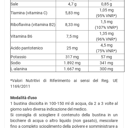
Sale
4,7 g
0,85 g
1,05 mg
Tiamina (vitamina C)
5,83 mg
(95% VNR*)
1,5 mg
Riboflavina (vitamina B2)
8,33 mg
(107% VNR*)
1,35 mg
Vitamina B6
7,5 mg
(96% VNR*)
4,5 mg
Acido pantotenico
25 mg
(75% VNR*)
Potassio
317 mg
57 mg
Sodio
1.892 mg
341 mg
L-alanina
1.667 mg
300 mg
*Valori Nutritivi di Riferimento ai sensi del Reg. UE
1169/2011
Modalità d'uso
1 bustina disciolta in 100-150 ml di acqua, da 2 a 3 volte al
giorno salvo diversa indicazione del medico.
Si consiglia di sciogliere il contenuto della bustina in un
bicchiere di acqua o altro liquido (non gasato), mescolare
fino a completo scioglimento della polvere e somministrare a