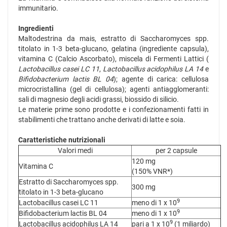
immunitario.
Ingredienti
Maltodestrina da mais, estratto di Saccharomyces spp.
titolato in 1-3 beta-glucano, gelatina (ingrediente capsula),
vitamina C (Calcio Ascorbato), miscela di Fermenti Lattici (
Lactobacillus casei LC 11
,
Lactobacillus acidophilus LA 14
e
Bifidobacterium lactis BL 04
); agente di carica: cellulosa
microcristallina (gel di cellulosa); agenti antiagglomeranti:
sali di magnesio degli acidi grassi, biossido di silicio.
Le materie prime sono prodotte e i confezionamenti fatti in
stabilimenti che trattano anche derivati di latte e soia.
Caratteristiche nutrizionali
Valori medi
per 2 capsule
120 mg
Vitamina C
(150% VNR*)
Estratto di Saccharomyces spp.
300 mg
titolato in 1-3 beta-glucano
9
Lactobacillus casei LC 11
meno di 1 x 10
9
Bifidobacterium lactis BL 04
meno di 1 x 10
9
Lactobacillus acidophilus LA 14
pari a 1 x 10
(1 miliardo)