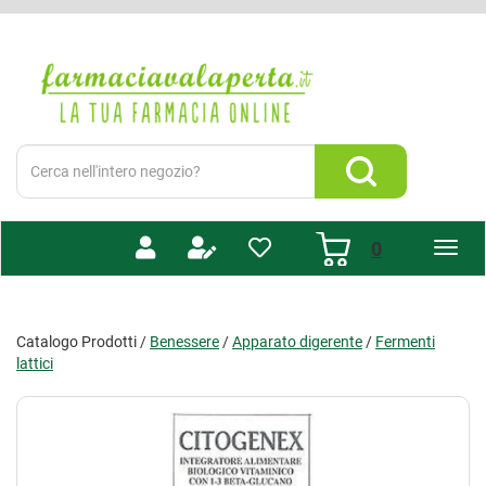
Passa
al
Farmacia
contenuto
Valaperta
principale
-
Shop
online
Cerca
Prodotto
Cerca Prodotto
prodotti
0
inseriti
Catalogo Prodotti /
Benessere
/
Apparato digerente
/
Fermenti
lattici