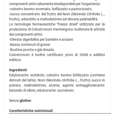
componenti attivi altamente biodisponibili per l'organismo:
-colostro bovino scremato, liofilizzato e pastorizzato;
-succo concentrato del frutto del Noni (Morinda Citrifolia L.,
frutto), adsorbito a maltodestrine ad elevata palatabilità.
Le tecnologie farmaceutiche "freeze dried" utilizzate per la
produzione di Colostrononi mantengono inalterate le attività
dei componenti attivi.
-Elevata digeribilità per bambini e anziani
-Basso contenuti di grassi
-Bustina pronta e già dosata.
Colostrononi è inoltre certificato privo di OGM e additivi
inibitori.
Ingredienti
Edulcorante: sorbitolo; colostro bovino liofilizzato (contiene
derivati del latte), Noni (Morinda citrifolia L., frutto) succo in
polvere, maltodestrine, aroma; agente antiagglomerante:
biossido di silicio; edulcorante: sucralosio.
Senza
glutine
.
Caratteristiche nutrizionali