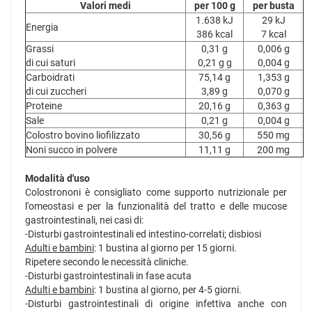
Valori medi
per 100 g
per busta
1.638 kJ
29 kJ
Energia
386 kcal
7 kcal
Grassi
0,31 g
0,006 g
di cui saturi
0,21 g g
0,004 g
Carboidrati
75,14 g
1,353 g
di cui zuccheri
3,89 g
0,070 g
Proteine
20,16 g
0,363 g
Sale
0,21 g
0,004 g
Colostro bovino liofilizzato
30,56 g
550 mg
Noni succo in polvere
11,11 g
200 mg
Modalità d'uso
Colostrononi è consigliato come supporto nutrizionale per
l'omeostasi e per la funzionalità del tratto e delle mucose
gastrointestinali, nei casi di:
-Disturbi gastrointestinali ed intestino-correlati; disbiosi
Adulti e bambini
: 1 bustina al giorno per 15 giorni.
Ripetere secondo le necessità cliniche.
-Disturbi gastrointestinali in fase acuta
Adulti e bambini
: 1 bustina al giorno, per 4-5 giorni.
-Disturbi gastrointestinali di origine infettiva anche con