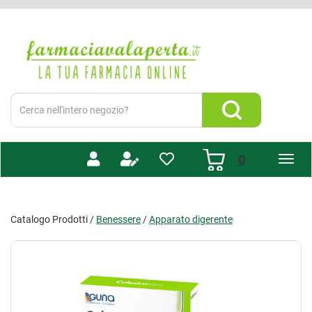
Passa
al
Farmacia
contenuto
Valaperta
principale
-
Shop
online
Cerca
Prodotto
Cerca Prodotto
prodotti
0
inseriti
Catalogo Prodotti /
Benessere
/
Apparato digerente