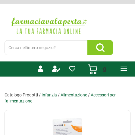
Passa
al
Farmacia
contenuto
Valaperta
principale
-
Shop
online
Cerca
Prodotto
Cerca Prodotto
prodotti
0
inseriti
Catalogo Prodotti /
Infanzia
/
Alimentazione
/
Accessori per
l'alimentazione