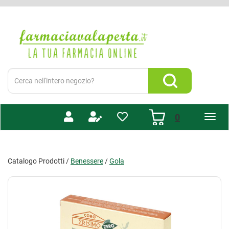
Passa
al
Farmacia
contenuto
Valaperta
principale
-
Shop
online
Cerca
Prodotto
Cerca Prodotto
prodotti
0
inseriti
Catalogo Prodotti /
Benessere
/
Gola