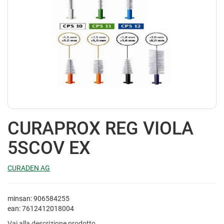
CURAPROX REG VIOLA
5SCOV EX
CURADEN AG
minsan: 906584255
ean: 7612412018004
Vai alla descrizione prodotto