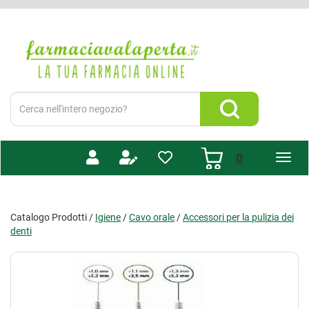
Passa
al
Farmacia
contenuto
Valaperta
principale
-
Shop
online
Cerca
Prodotto
Cerca Prodotto
prodotti
0
inseriti
Catalogo Prodotti /
Igiene
/
Cavo orale
/
Accessori per la pulizia dei
denti