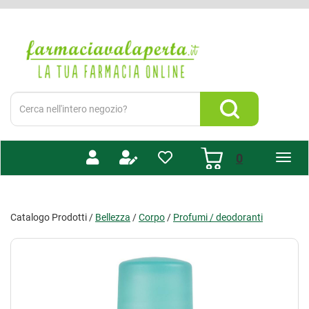
Passa
al
Farmacia
contenuto
Valaperta
principale
-
Shop
online
Cerca
Prodotto
Cerca Prodotto
prodotti
0
inseriti
Catalogo Prodotti /
Bellezza
/
Corpo
/
Profumi / deodoranti