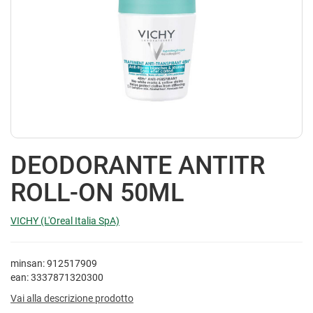
DEODORANTE ANTITR
ROLL-ON 50ML
VICHY (L'Oreal Italia SpA)
minsan: 912517909
ean: 3337871320300
Vai alla descrizione prodotto