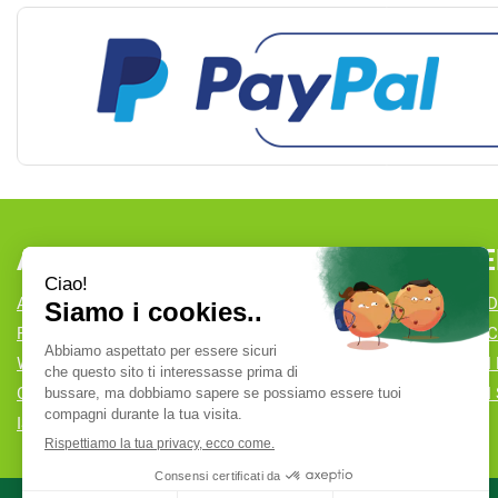
AREA UTENTE
LINK VE
ACCEDI
CONDIZIONI D
REGISTRATI
COOKIE POLI
WISHLIST
MODALITÀ DI
CONTATTI
MODALITÀ DI 
ISCRIZIONE ALLA NEWSLETTER