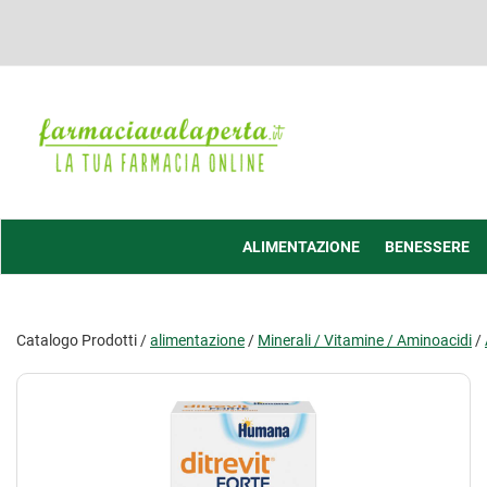
Passa
al
contenuto
principale
Farmacia
Valaperta
-
Shop
online
ALIMENTAZIONE
BENESSERE
Catalogo Prodotti /
alimentazione
/
Minerali / Vitamine / Aminoacidi
/