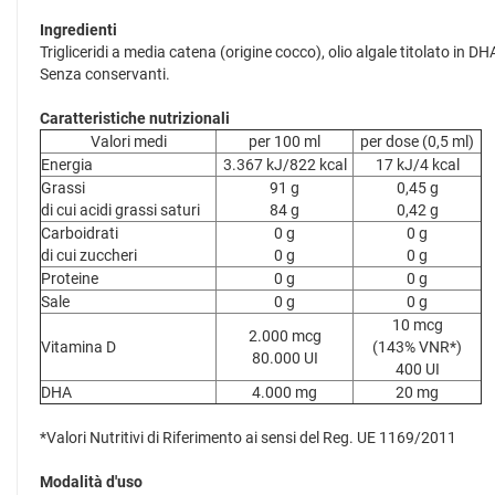
Ingredienti
Trigliceridi a media catena (origine cocco), olio algale titolato in DHA
Senza conservanti.
Caratteristiche nutrizionali
Valori medi
per 100 ml
per dose (0,5 ml)
Energia
3.367 kJ/822 kcal
17 kJ/4 kcal
Grassi
91 g
0,45 g
di cui acidi grassi saturi
84 g
0,42 g
Carboidrati
0 g
0 g
di cui zuccheri
0 g
0 g
Proteine
0 g
0 g
Sale
0 g
0 g
10 mcg
2.000 mcg
Vitamina D
(143% VNR*)
80.000 UI
400 UI
DHA
4.000 mg
20 mg
*Valori Nutritivi di Riferimento ai sensi del Reg. UE 1169/2011
Modalità d'uso