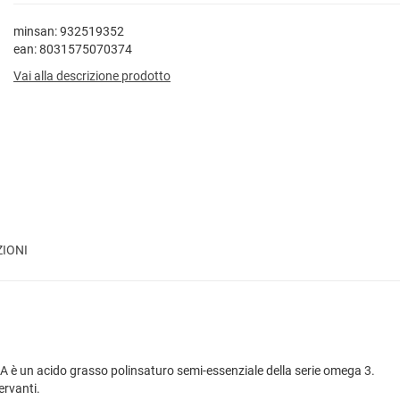
minsan: 932519352
ean: 8031575070374
Vai alla descrizione prodotto
ZIONI
DHA è un acido grasso polinsaturo semi-essenziale della serie omega 3.
ervanti.