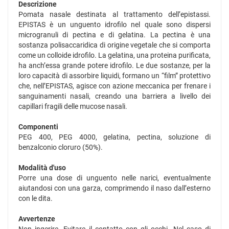
Descrizione
Pomata nasale destinata al trattamento dell’epistassi.
EPISTAS è un unguento idrofilo nel quale sono dispersi
microgranuli di pectina e di gelatina. La pectina è una
sostanza polisaccaridica di origine vegetale che si comporta
come un colloide idrofilo. La gelatina, una proteina purificata,
ha anch’essa grande potere idrofilo. Le due sostanze, per la
loro capacità di assorbire liquidi, formano un “film” protettivo
che, nell’EPISTAS, agisce con azione meccanica per frenare i
sanguinamenti nasali, creando una barriera a livello dei
capillari fragili delle mucose nasali.
Componenti
PEG 400, PEG 4000, gelatina, pectina, soluzione di
benzalconio cloruro (50%).
Modalità d'uso
Porre una dose di unguento nelle narici, eventualmente
aiutandosi con una garza, comprimendo il naso dall’esterno
con le dita.
Avvertenze