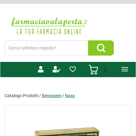
Passa
al
Farmacia
contenuto
Valaperta
principale
-
Shop
online
Cerca
Prodotto
Cerca Prodotto
prodotti
0
inseriti
Catalogo Prodotti /
Benessere
/
Naso