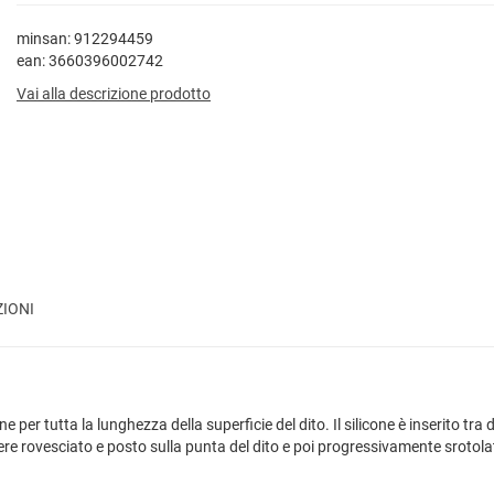
minsan: 912294459
ean: 3660396002742
Vai alla descrizione prodotto
ZIONI
 per tutta la lunghezza della superficie del dito. Il silicone è inserito tra 
ere rovesciato e posto sulla punta del dito e poi progressivamente srotolato