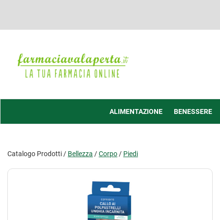
Passa
al
contenuto
principale
Farmacia
Valaperta
-
Shop
online
ALIMENTAZIONE
BENESSERE
Catalogo Prodotti /
Bellezza
/
Corpo
/
Piedi