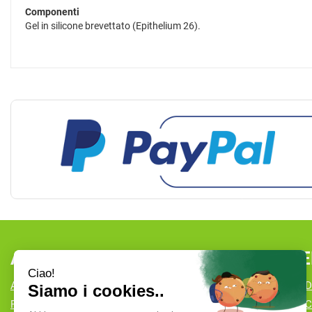
Componenti
Gel in silicone brevettato (Epithelium 26).
AREA UTENTE
LINK VE
ACCEDI
CONDIZIONI D
REGISTRATI
COOKIE POLI