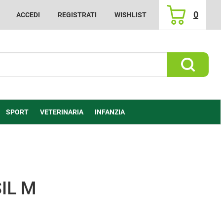
0
ACCEDI
REGISTRATI
WISHLIST
ARTICOLI
INSERITI
Cerca Prod
SPORT
VETERINARIA
INFANZIA
IL M