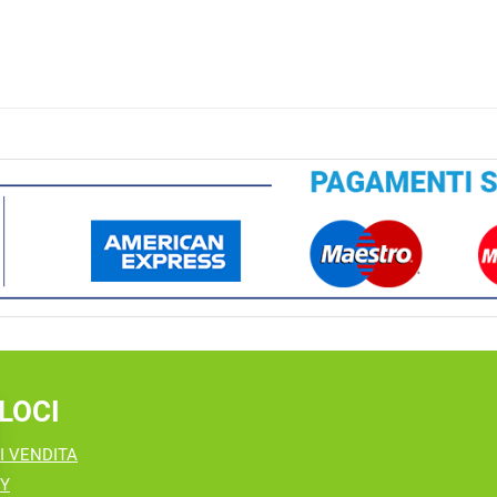
LOCI
I VENDITA
CY