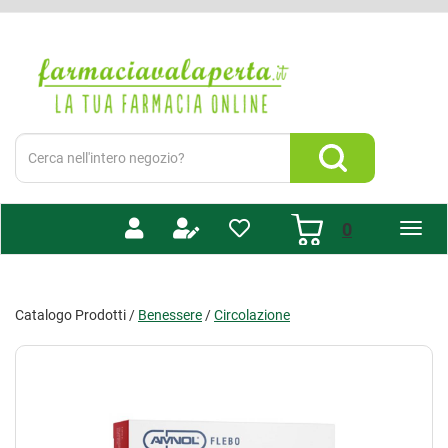
Passa
al
Farmacia
contenuto
Valaperta
principale
-
Shop
online
Cerca
Prodotto
Cerca Prodotto
prodotti
0
inseriti
Catalogo Prodotti /
Benessere
/
Circolazione