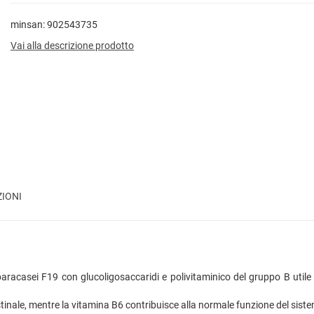
minsan: 902543735
Vai alla descrizione prodotto
ZIONI
racasei F19 con glucoligosaccaridi e polivitaminico del gruppo B utile a
a intestinale, mentre la vitamina B6 contribuisce alla normale funzione del s