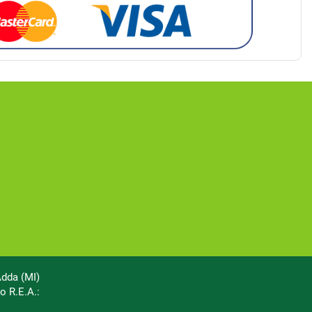
Adda (MI)
o R.E.A.: