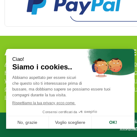
AREA UTENTE
LINK VE
ACCEDI
CONDIZIONI D
REGISTRATI
COOKIE POLI
WISHLIST
MODALITÀ DI
CONTATTI
MODALITÀ DI 
ISCRIZIONE ALLA NEWSLETTER
Farmacia
info@far