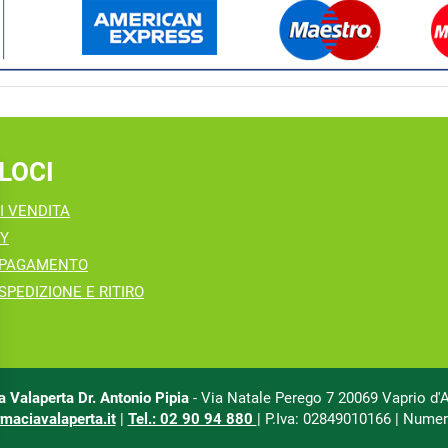
LOCI
I VENDITA
CY
 PAGAMENTO
SPEDIZIONE E RITIRO
 Valaperta Dr. Antonio Pipia
- Via Natale Perego 7 20069 Vaprio d'
maciavalaperta.it
|
Tel.: 02 90 94 880
| P.Iva: 02849010166 | Numer