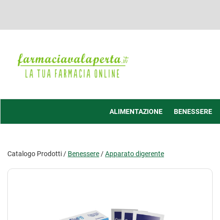
Passa
al
contenuto
principale
Farmacia
Valaperta
-
Shop
online
ALIMENTAZIONE
BENESSERE
Catalogo Prodotti /
Benessere
/
Apparato digerente