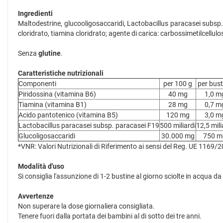
Ingredienti
Maltodestrine, glucooligosaccaridi, Lactobacillus paracasei subsp
cloridrato, tiamina cloridrato; agente di carica: carbossimetilcellulo
Senza
glutine
.
Caratteristiche nutrizionali
Componenti
per 100 g
per bust
Piridossina (vitamina B6)
40 mg
1,0 m
Tiamina (vitamina B1)
28 mg
0,7 m
Acido pantotenico (vitamina B5)
120 mg
3,0 m
Lactobacillus paracasei subsp. paracasei F19
500 miliardi
12,5 mili
Glucoligosaccaridi
30.000 mg
750 m
*VNR: Valori Nutrizionali di Riferimento ai sensi del Reg. UE 1169/
Modalità d'uso
Si consiglia l'assunzione di 1-2 bustine al giorno sciolte in acqua
Avvertenze
Non superare la dose giornaliera consigliata.
Tenere fuori dalla portata dei bambini al di sotto dei tre anni.