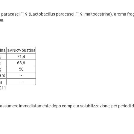
. paracasei F19 (Lactobacillus paracasei F19, maltodestrina), aroma frag
sa.
ina
%VNR*/bustina
g
71,4
g
63,6
g
50
ardi
-
g
-
2011
 da assumere immediatamente dopo completa solubilizzazione, per periodi di