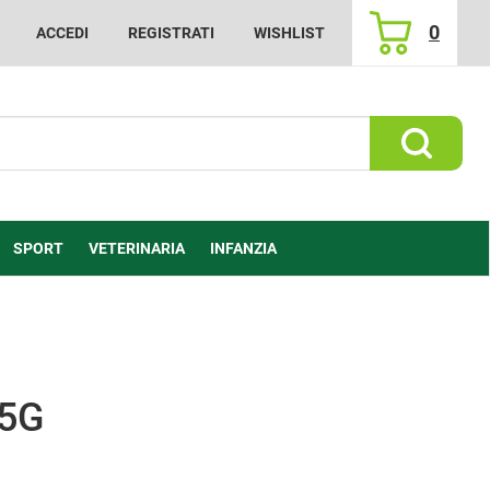
0
ACCEDI
REGISTRATI
WISHLIST
ARTICOLI
INSERITI
Cerca Prod
SPORT
VETERINARIA
INFANZIA
,5G