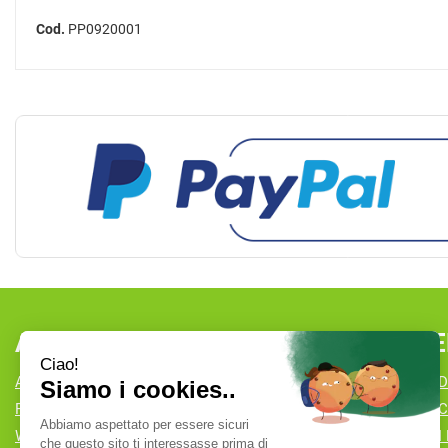
Cod.
PP0920001
AREA UTENTE
LINK VE
ACCEDI
CONDIZIONI D
REGISTRATI
COOKIE POLI
WISHLIST
MODALITÀ DI