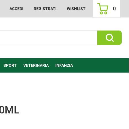
0
ACCEDI
REGISTRATI
WISHLIST
ARTICOLI
INSERITI
Cerca Prod
SPORT
VETERINARIA
INFANZIA
00ML