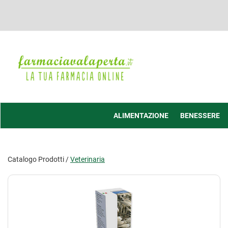
Passa
al
contenuto
principale
Farmacia
Valaperta
-
Shop
online
ALIMENTAZIONE
BENESSERE
Catalogo Prodotti /
Veterinaria