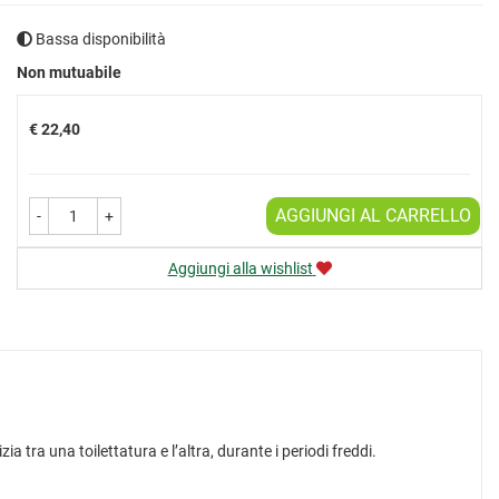
Bassa disponibilità
Prezzo
Non mutuabile
€ 22,40
AGGIUNGI AL CARRELLO
-
+
Aggiungi alla wishlist
a tra una toilettatura e l’altra, durante i periodi freddi.