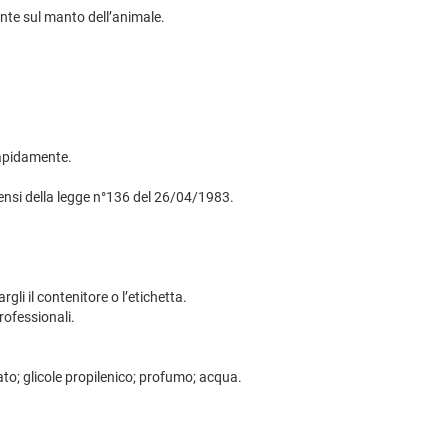
nte sul manto dell’animale.
rapidamente.
 sensi della legge n°136 del 26/04/1983.
li il contenitore o l’etichetta.
professionali.
nato; glicole propilenico; profumo; acqua.