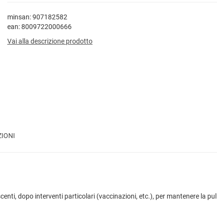
minsan: 907182582
ean: 8009722000666
Vai alla descrizione prodotto
ZIONI
enti, dopo interventi particolari (vaccinazioni, etc.), per mantenere la pulizi