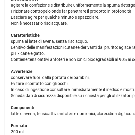
agitare la confezione e distribuire uniformemente la spuma deterge
Frizionare contropelo onde far penetrare il prodotto in profondità.
Lasciare agire per qualche minuto e spazzolare.
Non è necessario risciacquare.
Caratteristiche
spuma al latte di avena, senza risciacquo.
Lenitivo delle manifestazioni cutanee derivanti dal prurito; agisce 
pH 7 cane e gatto.
Contiene tensioattivi anfoteri e non ionici biodegradabili al 90% ai
Avvertenze
conservare fuori dalla portata dei bambini.
Evitare il contatto con gli occhi.
In caso di ingestione consultare immediatamente il medico e mostrarg
Scheda dati di sicurezza disponibile su richiesta per gli utilizzatori 
Componenti
latte d’avena; tensioattivi anfoteri e non ionici; clorexidina digluco
Formato
200 ml.