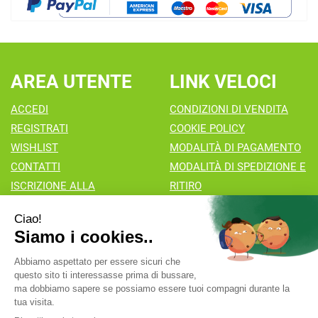
AREA UTENTE
LINK VELOCI
ACCEDI
CONDIZIONI DI VENDITA
REGISTRATI
COOKIE POLICY
WISHLIST
MODALITÀ DI PAGAMENTO
CONTATTI
MODALITÀ DI SPEDIZIONE E
ISCRIZIONE ALLA
RITIRO
NEWSLETTER
Farmacia Valaperta Dr. Antonio Pipia
- Via Natale Perego 7
20069 Vaprio d'Adda (MI)
info@farmaciavalaperta.it
|
Tel.: 02 90 94 880
| P.Iva:
02849010166 | Numero R.E.A.: