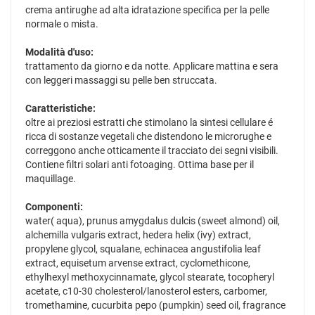
crema antirughe ad alta idratazione specifica per la pelle
normale o mista.
Modalità d'uso:
trattamento da giorno e da notte. Applicare mattina e sera
con leggeri massaggi su pelle ben struccata.
Caratteristiche:
oltre ai preziosi estratti che stimolano la sintesi cellulare é
ricca di sostanze vegetali che distendono le microrughe e
correggono anche otticamente il tracciato dei segni visibili.
Contiene filtri solari anti fotoaging. Ottima base per il
maquillage.
Componenti:
water( aqua), prunus amygdalus dulcis (sweet almond) oil,
alchemilla vulgaris extract, hedera helix (ivy) extract,
propylene glycol, squalane, echinacea angustifolia leaf
extract, equisetum arvense extract, cyclomethicone,
ethylhexyl methoxycinnamate, glycol stearate, tocopheryl
acetate, c10-30 cholesterol/lanosterol esters, carbomer,
tromethamine, cucurbita pepo (pumpkin) seed oil, fragrance