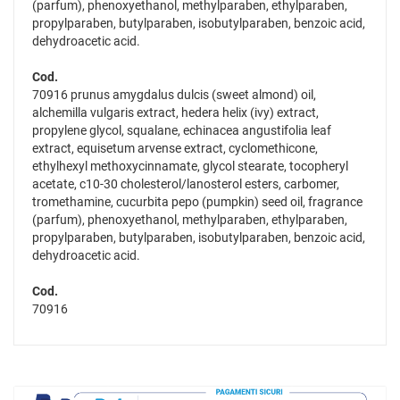
(parfum), phenoxyethanol, methylparaben, ethylparaben,
propylparaben, butylparaben, isobutylparaben, benzoic acid,
dehydroacetic acid.
Cod.
70916 prunus amygdalus dulcis (sweet almond) oil,
alchemilla vulgaris extract, hedera helix (ivy) extract,
propylene glycol, squalane, echinacea angustifolia leaf
extract, equisetum arvense extract, cyclomethicone,
ethylhexyl methoxycinnamate, glycol stearate, tocopheryl
acetate, c10-30 cholesterol/lanosterol esters, carbomer,
tromethamine, cucurbita pepo (pumpkin) seed oil, fragrance
(parfum), phenoxyethanol, methylparaben, ethylparaben,
propylparaben, butylparaben, isobutylparaben, benzoic acid,
dehydroacetic acid.
Cod.
70916