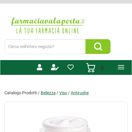
Passa
al
Farmacia
contenuto
Valaperta
principale
-
Shop
online
Cerca
Prodotto
Cerca Prodotto
prodotti
0
inseriti
Catalogo Prodotti /
Bellezza
/
Viso
/
Antirughe