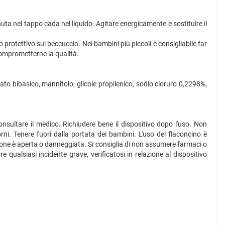
uta nel tappo cada nel liquido. Agitare energicamente e sostituire il
io protettivo sul beccuccio. Nei bambini più piccoli è consigliabile far
comprometterne la qualità.
o bibasico, mannitolo, glicole propilenico, sodio cloruro 0,2298%,
nsultare il medico. Richiudere bene il dispositivo dopo l'uso. Non
iorni. Tenere fuori dalla portata dei bambini. L'uso del flaconcino è
zione è aperta o danneggiata. Si consiglia di non assumere farmaci o
e qualsiasi incidente grave, verificatosi in relazione al dispositivo