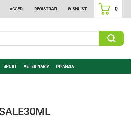
0
ACCEDI
REGISTRATI
WISHLIST
ARTICOLI
INSERITI
Cerca Prod
SPORT
VETERINARIA
INFANZIA
ASALE30ML