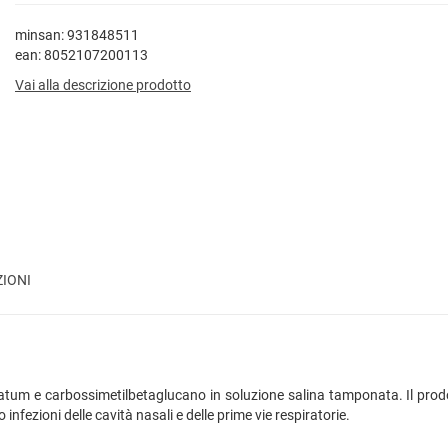
minsan: 931848511
ean: 8052107200113
Vai alla descrizione prodotto
ZIONI
m e carbossimetilbetaglucano in soluzione salina tamponata. Il prodotto,
fezioni delle cavità nasali e delle prime vie respiratorie.