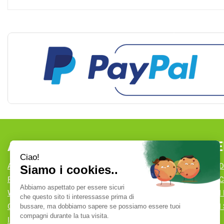
AREA UTENTE
LINK VE
ACCEDI
CONDIZIONI D
REGISTRATI
COOKIE POLI
WISHLIST
MODALITÀ DI
CONTATTI
MODALITÀ DI 
ISCRIZIONE ALLA NEWSLETTER