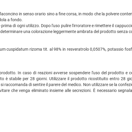
flaconcino in senso orario sino a fine corsa, in modo che la polvere conten
dola a fondo.
e prima di ogni utilizzo. Dopo l'uso pulire l'irroratore e rimettere il cappucc
può determinare una colorazione leggermente ambrata del prodotto senza 
cuspidatum rizoma tit. al 98% in resveratrolo 0,0507%, potassio fosfat
prodotto. In caso di reazioni avverse sospendere l'uso del prodotto e co
to è stabile per 28 giorni. Utilizzare il prodotto ricostituito entro 28 g
i raccomanda di sentire il parere del medico. Non utilizzare se la confe
evitare che venga eliminato insieme alle secrezioni. È necessario segnalar