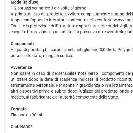
Modalità d'uso
1-2 spruzzi per narice 3 o 4 volte al giorno.
Al primo utilizzo del prodotto, avvitare completamente il tappo del 
tappo con l'apposito irroratore contenuto nella confezione avvitan
Togliere la protezione dell'irroratore e spruzzare nelle narici. Agitar
eseguire l'irrorazione da un adulto. La presenza di resveratrolo 
Componenti
Acqua depurata q.b., carbossimetilbetaglucano 0,0066%, Polygonum 
potassio fosfato, nipagina sodica.
Avvertenze
Non usare in caso di ipersensibilità nota verso i componenti del 
utilizzare dopo la data di scadenza indicata. il prodotto ricostitui
strettamente personale. Per donne in gravidanza o in allattamento s
altri dispositivi prima o subito dopo l'utilizzo del prodotto, onde 
medico, al fabbricante e all'autorità competente dello Stato.
Formato
Flacone da 30 ml.
Cod.
NS005