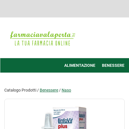
Passa
al
contenuto
principale
Farmacia
Valaperta
-
Shop
online
ALIMENTAZIONE
BENESSERE
Catalogo Prodotti /
Benessere
/
Naso