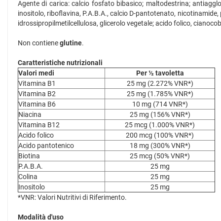
Agente di carica: calcio fosfato bibasico; maltodestrina; antiagglo
inositolo, riboflavina, P.A.B.A., calcio D-pantotenato, nicotinamide
idrossipropilmetilcellulosa, glicerolo vegetale; acido folico, cianoco
Non contiene
glutine
.
Caratteristiche nutrizionali
Valori medi
Per ½ tavoletta
Vitamina B1
25 mg (2.272% VNR*)
Vitamina B2
25 mg (1.785% VNR*)
Vitamina B6
10 mg (714 VNR*)
Niacina
25 mg (156% VNR*)
Vitamina B12
25 mcg (1.000% VNR*)
Acido folico
200 mcg (100% VNR*)
Acido pantotenico
18 mg (300% VNR*)
Biotina
25 mcg (50% VNR*)
P.A.B.A.
25 mg
Colina
25 mg
Inositolo
25 mg
*VNR: Valori Nutritivi di Riferimento.
Modalità d'uso