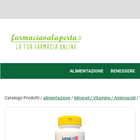
Passa
al
contenuto
principale
Farmacia
Valaperta
-
Shop
online
ALIMENTAZIONE
BENESSERE
Catalogo Prodotti /
alimentazione
/
Minerali / Vitamine / Aminoacidi
/