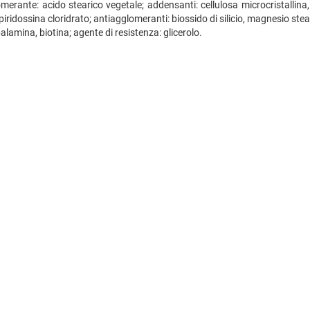
merante: acido stearico vegetale; addensanti: cellulosa microcristallina, 
, piridossina cloridrato; antiagglomeranti: biossido di silicio, magnesio s
balamina, biotina; agente di resistenza: glicerolo.