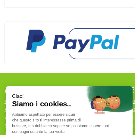
AREA UTENTE
LINK VE
ACCEDI
CONDIZIONI D
REGISTRATI
COOKIE POLI
WISHLIST
MODALITÀ DI
CONTATTI
MODALITÀ DI 
ISCRIZIONE ALLA NEWSLETTER