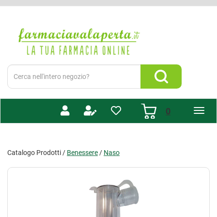
Passa
al
Farmacia
contenuto
Valaperta
principale
-
Shop
online
Cerca
Prodotto
Cerca Prodotto
prodotti
0
inseriti
Catalogo Prodotti /
Benessere
/
Naso