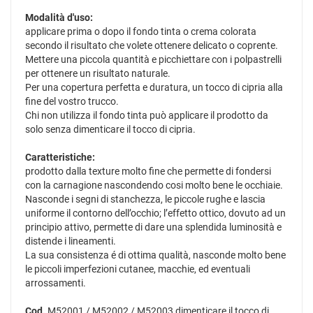
Modalità d'uso:
applicare prima o dopo il fondo tinta o crema colorata
secondo il risultato che volete ottenere delicato o coprente.
Mettere una piccola quantità e picchiettare con i polpastrelli
per ottenere un risultato naturale.
Per una copertura perfetta e duratura, un tocco di cipria alla
fine del vostro trucco.
Chi non utilizza il fondo tinta può applicare il prodotto da
solo senza dimenticare il tocco di cipria.
Caratteristiche:
prodotto dalla texture molto fine che permette di fondersi
con la carnagione nascondendo cosi molto bene le occhiaie.
Nasconde i segni di stanchezza, le piccole rughe e lascia
uniforme il contorno dell’occhio; l’effetto ottico, dovuto ad un
principio attivo, permette di dare una splendida luminosità e
distende i lineamenti.
La sua consistenza é di ottima qualità, nasconde molto bene
le piccoli imperfezioni cutanee, macchie, ed eventuali
arrossamenti.
Cod.
M52001 / M52002 / M52003 dimenticare il tocco di