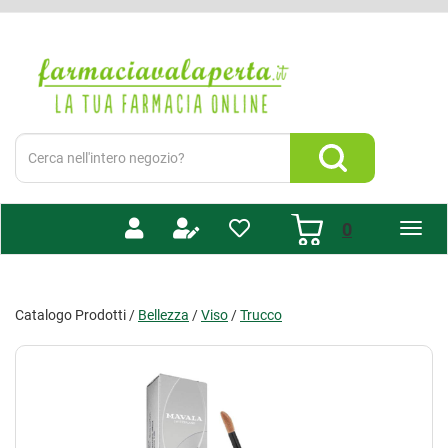
Passa
al
Farmacia
contenuto
Valaperta
principale
-
Shop
online
Cerca
Prodotto
Cerca Prodotto
prodotti
0
inseriti
Catalogo Prodotti /
Bellezza
/
Viso
/
Trucco