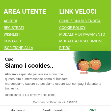
AREA UTENTE
LINK VELOCI
ACCEDI
CONDIZIONI DI VENDITA
REGISTRATI
COOKIE POLICY
WISHLIST
MODALITÀ DI PAGAMENTO
CONTATTI
MODALITÀ DI SPEDIZIONE E
ISCRIZIONE ALLA
RITIRO
NEWSLETTER
Farmacia Valaperta Dr. Antonio Pipia
- Via Natale Perego 7
20069 Vaprio d'Adda (MI)
info@farmaciavalaperta.it
|
Tel.: 02 90 94 880
| P.Iva:
02849010166 | Numero R.E.A.:
Powered by
Prenofa
Web Design
Fulcri srl