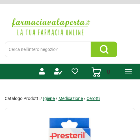
Passa
al
Farmacia
contenuto
Valaperta
principale
-
Shop
online
Cerca
Prodotto
Cerca Prodotto
prodotti
0
inseriti
Catalogo Prodotti /
Igiene
/
Medicazione
/
Cerotti