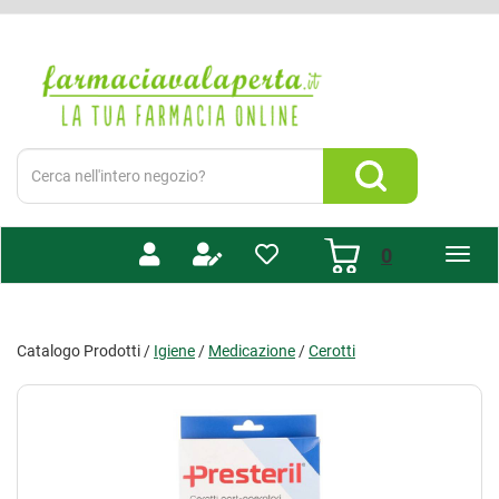
Passa
al
Farmacia
contenuto
Valaperta
principale
-
Shop
online
Cerca
Prodotto
Cerca Prodotto
prodotti
0
inseriti
Catalogo Prodotti /
Igiene
/
Medicazione
/
Cerotti