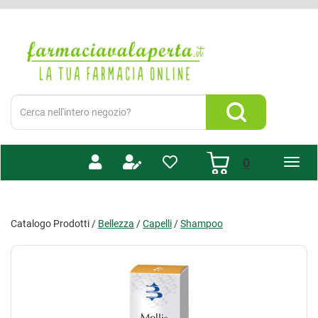
Passa
al
Farmacia
contenuto
Valaperta
principale
-
Shop
online
Cerca
Prodotto
Cerca Prodotto
prodotti
0
inseriti
Catalogo Prodotti /
Bellezza
/
Capelli
/
Shampoo