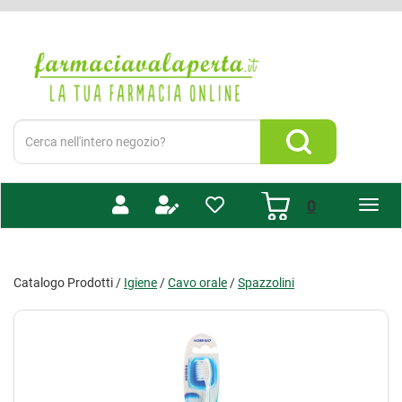
Passa
al
Farmacia
contenuto
Valaperta
principale
-
Shop
online
Cerca
Prodotto
Cerca Prodotto
prodotti
0
inseriti
Catalogo Prodotti /
Igiene
/
Cavo orale
/
Spazzolini