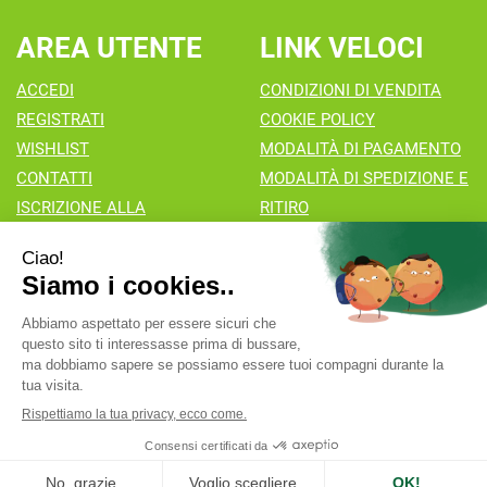
AREA UTENTE
LINK VELOCI
ACCEDI
CONDIZIONI DI VENDITA
REGISTRATI
COOKIE POLICY
WISHLIST
MODALITÀ DI PAGAMENTO
CONTATTI
MODALITÀ DI SPEDIZIONE E
ISCRIZIONE ALLA
RITIRO
NEWSLETTER
Farmacia Valaperta Dr. Antonio Pipia
- Via Natale Perego 7
20069 Vaprio d'Adda (MI)
info@farmaciavalaperta.it
|
Tel.: 02 90 94 880
| P.Iva:
02849010166 | Numero R.E.A.:
Powered by
Prenofa
Web Design
Fulcri srl