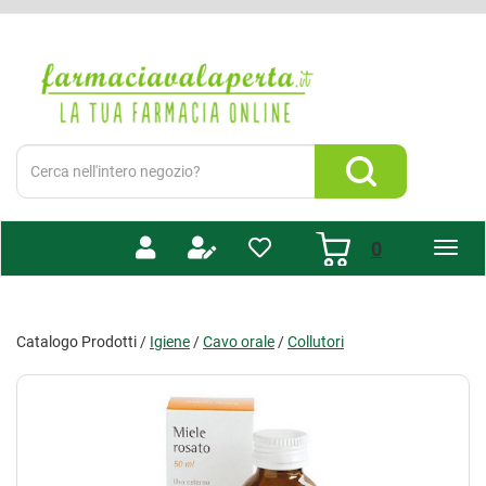
Passa
al
Farmacia
contenuto
Valaperta
principale
-
Shop
online
Cerca
Prodotto
Cerca Prodotto
prodotti
0
inseriti
Catalogo Prodotti /
Igiene
/
Cavo orale
/
Collutori