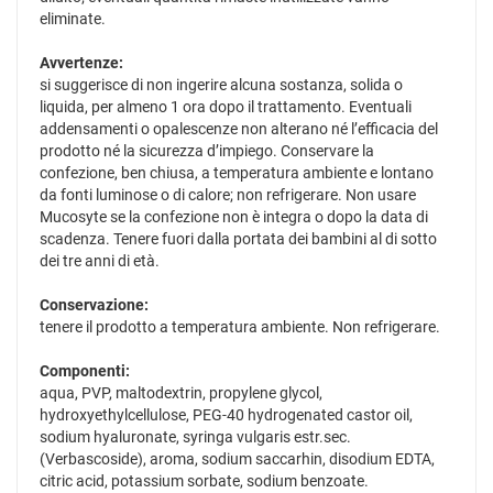
eliminate.
Avvertenze:
si suggerisce di non ingerire alcuna sostanza, solida o
liquida, per almeno 1 ora dopo il trattamento. Eventuali
addensamenti o opalescenze non alterano né l’efficacia del
prodotto né la sicurezza d’impiego. Conservare la
confezione, ben chiusa, a temperatura ambiente e lontano
da fonti luminose o di calore; non refrigerare. Non usare
Mucosyte se la confezione non è integra o dopo la data di
scadenza. Tenere fuori dalla portata dei bambini al di sotto
dei tre anni di età.
Conservazione:
tenere il prodotto a temperatura ambiente. Non refrigerare.
Componenti:
aqua, PVP, maltodextrin, propylene glycol,
hydroxyethylcellulose, PEG-40 hydrogenated castor oil,
sodium hyaluronate, syringa vulgaris estr.sec.
(Verbascoside), aroma, sodium saccarhin, disodium EDTA,
citric acid, potassium sorbate, sodium benzoate.