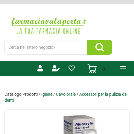
Passa
al
Farmacia
contenuto
Valaperta
principale
-
Shop
online
Cerca
Prodotto
Cerca Prodotto
prodotti
0
inseriti
Catalogo Prodotti /
Igiene
/
Cavo orale
/
Accessori per la pulizia dei
denti