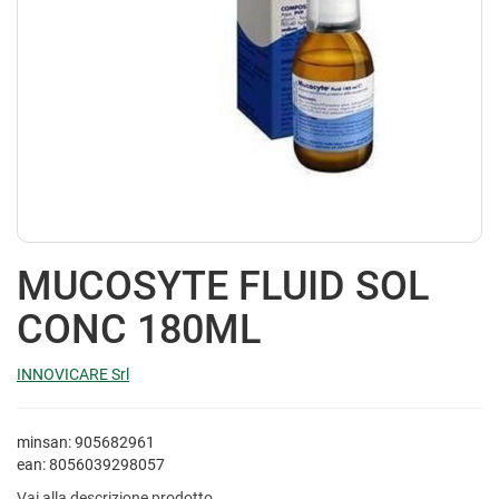
MUCOSYTE FLUID SOL
CONC 180ML
INNOVICARE Srl
minsan: 905682961
ean: 8056039298057
Vai alla descrizione prodotto