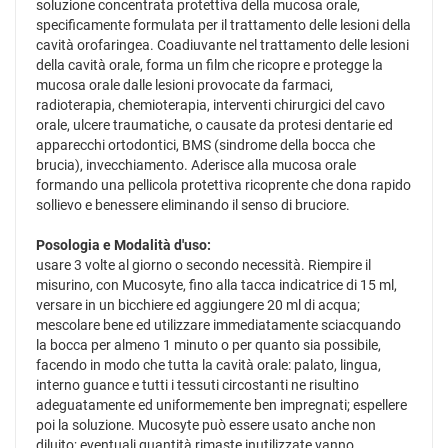
soluzione concentrata protettiva della mucosa orale,
specificamente formulata per il trattamento delle lesioni della
cavità orofaringea. Coadiuvante nel trattamento delle lesioni
della cavità orale, forma un film che ricopre e protegge la
mucosa orale dalle lesioni provocate da farmaci,
radioterapia, chemioterapia, interventi chirurgici del cavo
orale, ulcere traumatiche, o causate da protesi dentarie ed
apparecchi ortodontici, BMS (sindrome della bocca che
brucia), invecchiamento. Aderisce alla mucosa orale
formando una pellicola protettiva ricoprente che dona rapido
sollievo e benessere eliminando il senso di bruciore.
Posologia e Modalità d'uso:
usare 3 volte al giorno o secondo necessità. Riempire il
misurino, con Mucosyte, fino alla tacca indicatrice di 15 ml,
versare in un bicchiere ed aggiungere 20 ml di acqua;
mescolare bene ed utilizzare immediatamente sciacquando
la bocca per almeno 1 minuto o per quanto sia possibile,
facendo in modo che tutta la cavità orale: palato, lingua,
interno guance e tutti i tessuti circostanti ne risultino
adeguatamente ed uniformemente ben impregnati; espellere
poi la soluzione. Mucosyte può essere usato anche non
diluito; eventuali quantità rimaste inutilizzate vanno