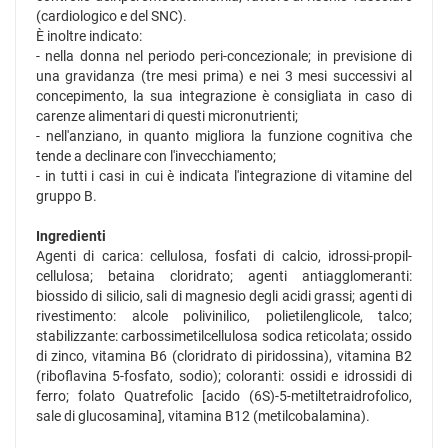
(cardiologico e del SNC).
È inoltre indicato:
- nella donna nel periodo peri-concezionale; in previsione di
una gravidanza (tre mesi prima) e nei 3 mesi successivi al
concepimento, la sua integrazione è consigliata in caso di
carenze alimentari di questi micronutrienti;
- nell'anziano, in quanto migliora la funzione cognitiva che
tende a declinare con l'invecchiamento;
- in tutti i casi in cui è indicata l'integrazione di vitamine del
gruppo B.
Ingredienti
Agenti di carica: cellulosa, fosfati di calcio, idrossi-propil-
cellulosa; betaina cloridrato; agenti antiagglomeranti:
biossido di silicio, sali di magnesio degli acidi grassi; agenti di
rivestimento: alcole polivinilico, polietilenglicole, talco;
stabilizzante: carbossimetilcellulosa sodica reticolata; ossido
di zinco, vitamina B6 (cloridrato di piridossina), vitamina B2
(riboflavina 5-fosfato, sodio); coloranti: ossidi e idrossidi di
ferro; folato Quatrefolic [acido (6S)-5-metiltetraidrofolico,
sale di glucosamina], vitamina B12 (metilcobalamina).