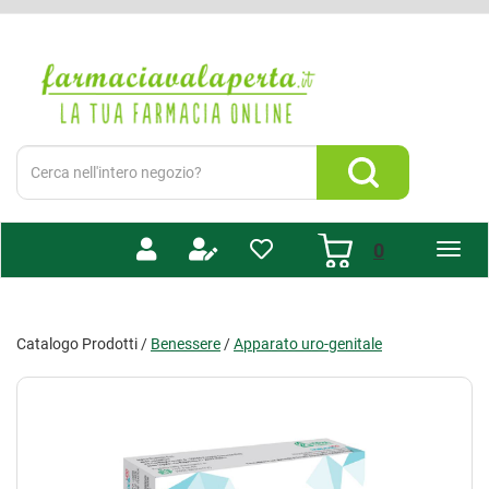
Passa
al
Farmacia
contenuto
Valaperta
principale
-
Shop
online
Cerca
Prodotto
Cerca Prodotto
prodotti
0
inseriti
Catalogo Prodotti /
Benessere
/
Apparato uro-genitale