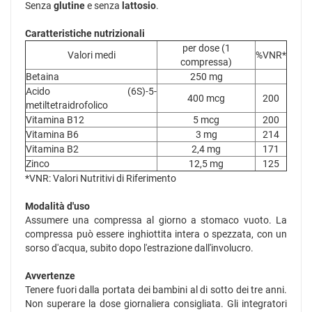
Senza
glutine
e senza
lattosio
.
Caratteristiche nutrizionali
per dose (1
Valori medi
%VNR*
compressa)
Betaina
250 mg
Acido (6S)-5-
400 mcg
200
metiltetraidrofolico
Vitamina B12
5 mcg
200
Vitamina B6
3 mg
214
Vitamina B2
2,4 mg
171
Zinco
12,5 mg
125
*VNR: Valori Nutritivi di Riferimento
Modalità d'uso
Assumere una compressa al giorno a stomaco vuoto. La
compressa può essere inghiottita intera o spezzata, con un
sorso d'acqua, subito dopo l'estrazione dall'involucro.
Avvertenze
Tenere fuori dalla portata dei bambini al di sotto dei tre anni.
Non superare la dose giornaliera consigliata. Gli integratori