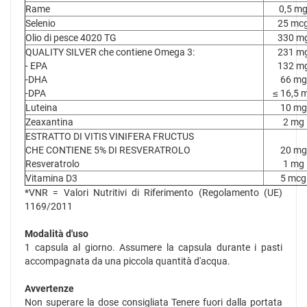
Rame
0,5 m
Selenio
25 mc
Olio di pesce 4020 TG
330 m
QUALITY SILVER che contiene Omega 3:
231 m
- EPA
132 m
-DHA
66 mg
-DPA
≤ 16,5 
Luteina
10 mg
Zeaxantina
2 mg
ESTRATTO DI VITIS VINIFERA FRUCTUS
CHE CONTIENE 5% DI RESVERATROLO
20 mg
Resveratrolo
1 mg
Vitamina D3
5 mcg
*VNR = Valori Nutritivi di Riferimento (Regolamento (UE)
1169/2011
Modalità d'uso
1 capsula al giorno. Assumere la capsula durante i pasti
accompagnata da una piccola quantità d'acqua.
Avvertenze
Non superare la dose consigliata Tenere fuori dalla portata