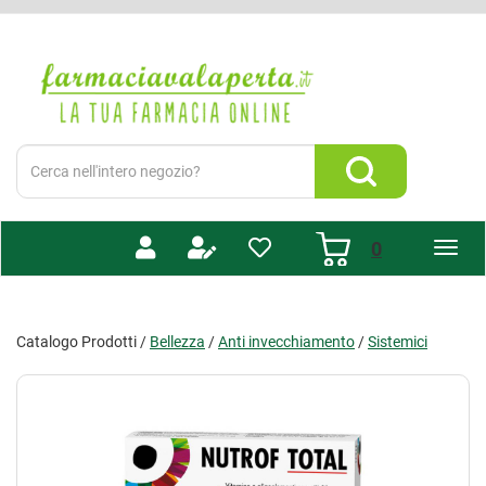
Passa
al
Farmacia
contenuto
Valaperta
principale
-
Shop
online
Cerca
Prodotto
Cerca Prodotto
prodotti
0
inseriti
Catalogo Prodotti /
Bellezza
/
Anti invecchiamento
/
Sistemici