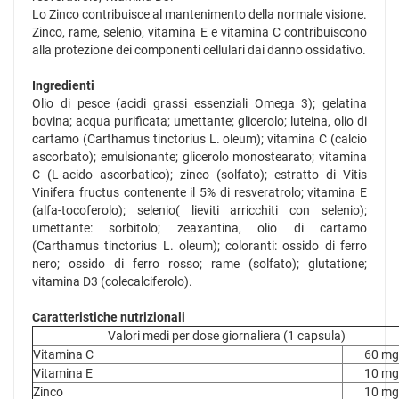
Lo Zinco contribuisce al mantenimento della normale visione.
Zinco, rame, selenio, vitamina E e vitamina C contribuiscono
alla protezione dei componenti cellulari dai danno ossidativo.
Ingredienti
Olio di pesce (acidi grassi essenziali Omega 3); gelatina
bovina; acqua purificata; umettante; glicerolo; luteina, olio di
cartamo (Carthamus tinctorius L. oleum); vitamina C (calcio
ascorbato); emulsionante; glicerolo monostearato; vitamina
C (L-acido ascorbatico); zinco (solfato); estratto di Vitis
Vinifera fructus contenente il 5% di resveratrolo; vitamina E
(alfa-tocoferolo); selenio( lieviti arricchiti con selenio);
umettante: sorbitolo; zeaxantina, olio di cartamo
(Carthamus tinctorius L. oleum); coloranti: ossido di ferro
nero; ossido di ferro rosso; rame (solfato); glutatione;
vitamina D3 (colecalciferolo).
Caratteristiche nutrizionali
Valori medi per dose giornaliera (1 capsula)
Vitamina C
60 mg
Vitamina E
10 mg
Zinco
10 mg