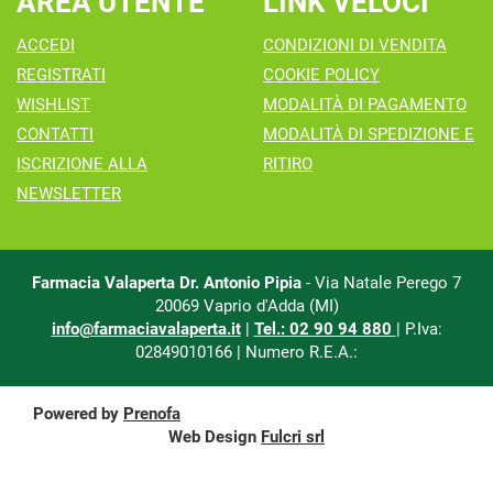
AREA UTENTE
LINK VELOCI
ACCEDI
CONDIZIONI DI VENDITA
REGISTRATI
COOKIE POLICY
WISHLIST
MODALITÀ DI PAGAMENTO
CONTATTI
MODALITÀ DI SPEDIZIONE E
ISCRIZIONE ALLA
RITIRO
NEWSLETTER
Farmacia Valaperta Dr. Antonio Pipia
- Via Natale Perego 7
20069 Vaprio d'Adda (MI)
info@farmaciavalaperta.it
|
Tel.: 02 90 94 880
| P.Iva:
02849010166 | Numero R.E.A.:
Powered by
Prenofa
Web Design
Fulcri srl