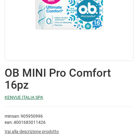
OB MINI Pro Comfort
16pz
KENVUE ITALIA SPA
minsan: 905950996
ean: 4001683011426
Vai alla descrizione prodotto