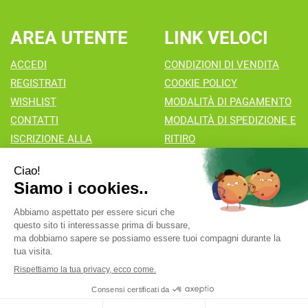
AREA UTENTE
LINK VELOCI
ACCEDI
CONDIZIONI DI VENDITA
REGISTRATI
COOKIE POLICY
WISHLIST
MODALITÀ DI PAGAMENTO
CONTATTI
MODALITÀ DI SPEDIZIONE E
ISCRIZIONE ALLA
RITIRO
NEWSLETTER
Farmacia Valaperta Dr. Antonio Pipia
- Via Natale Perego 7
20069 Vaprio d'Adda (MI)
info@farmaciavalaperta.it
|
Tel.: 02 90 94 880
| P.Iva:
02849010166 | Numero R.E.A.:
Powered by
Prenofa