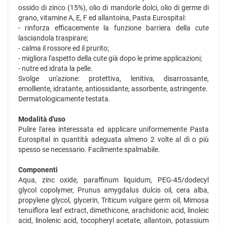
ossido di zinco (15%), olio di mandorle dolci, olio di germe di
grano, vitamine A, E, F ed allantoina, Pasta Eurospital:
- rinforza efficacemente la funzione barriera della cute
lasciandola traspirare;
- calma il rossore ed il prurito;
- migliora l'aspetto della cute già dopo le prime applicazioni;
- nutre ed idrata la pelle.
Svolge un'azione: protettiva, lenitiva, disarrossante,
emolliente, idratante, antiossidante, assorbente, astringente.
Dermatologicamente testata.
Modalità d'uso
Pulire l'area interessata ed applicare uniformemente Pasta
Eurospital in quantità adeguata almeno 2 volte al dì o più
spesso se necessario. Facilmente spalmabile.
Componenti
Aqua, zinc oxide, paraffinum liquidum, PEG-45/dodecyl
glycol copolymer, Prunus amygdalus dulcis oil, cera alba,
propylene glycol, glycerin, Triticum vulgare germ oil, Mimosa
tenuiflora leaf extract, dimethicone, arachidonic acid, linoleic
acid, linolenic acid, tocopheryl acetate, allantoin, potassium