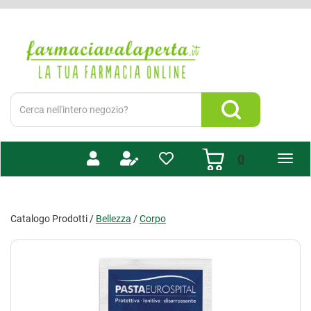
Passa
al
Farmacia
contenuto
Valaperta
principale
-
Shop
online
Cerca
Prodotto
Cerca Prodotto
prodotti
0
inseriti
Catalogo Prodotti /
Bellezza
/
Corpo