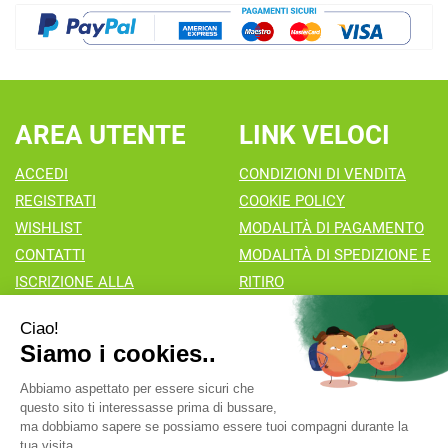
AREA UTENTE
LINK VELOCI
ACCEDI
CONDIZIONI DI VENDITA
REGISTRATI
COOKIE POLICY
WISHLIST
MODALITÀ DI PAGAMENTO
CONTATTI
MODALITÀ DI SPEDIZIONE E
ISCRIZIONE ALLA
RITIRO
NEWSLETTER
Farmacia Valaperta Dr. Antonio Pipia
- Via Natale Perego 7
20069 Vaprio d'Adda (MI)
info@farmaciavalaperta.it
|
Tel.: 02 90 94 880
| P.Iva: