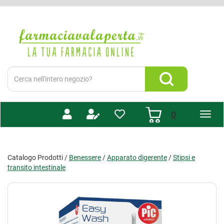
Passa
al
Farmacia
contenuto
Valaperta
principale
-
Shop
online
Cerca
Prodotto
Cerca Prodotto
prodotti
0
inseriti
Catalogo Prodotti /
Benessere
/
Apparato digerente
/
Stipsi e
transito intestinale