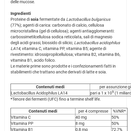
delle mucose.
Ingredienti
Proteine di
soia
fermentate da
Lactobacillus bulgaricus
(77%); agenti di carica: carbonato di calcio, cellulosa
microcristallina (gel di cellulosa); agenti antiagglomeranti:
carbossimetilcellulosa sodica reticolata, sali di magnesio
degli acidi grassi, biossido di silicio;
Lactobacillus acidophilus
LA14
, vitamina C, vitamina PP, vitamina B5; agente di
rivestimento: idrossipropilcellulosa; vitamina B2, vitamina B6,
vitamina B1, acido folico.
Le materie prime sono prodotte e i confezionamenti fatti in
stabilimenti che trattano anche derivati di latte e soia.
Contenuti medi
per assunzione gi
9
Lactobacillus Acidophilus LA14
pari a 1 x 10
(1 miliar
*Tenore dei fermenti (UFC) fino a termine shelf life.
Contenuti medi
per 4 compresse
%VNR*
Vitamina C
40 mg
50%
Vitamina PP
8 mg
50%
Vitamina B1
0,8 mg
72,7%