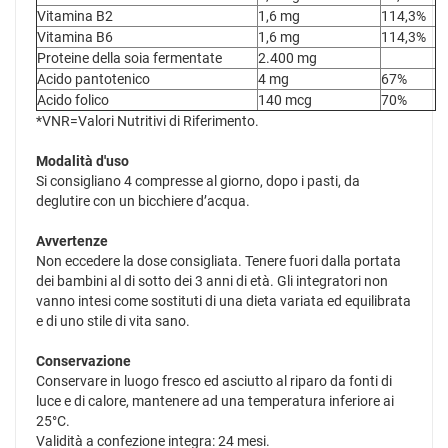
Vitamina B2
1,6 mg
114,3%
Vitamina B6
1,6 mg
114,3%
Proteine della soia fermentate
2.400 mg
Acido pantotenico
4 mg
67%
Acido folico
140 mcg
70%
*VNR=Valori Nutritivi di Riferimento.
Modalità d'uso
Si consigliano 4 compresse al giorno, dopo i pasti, da
deglutire con un bicchiere d’acqua.
Avvertenze
Non eccedere la dose consigliata. Tenere fuori dalla portata
dei bambini al di sotto dei 3 anni di età. Gli integratori non
vanno intesi come sostituti di una dieta variata ed equilibrata
e di uno stile di vita sano.
Conservazione
Conservare in luogo fresco ed asciutto al riparo da fonti di
luce e di calore, mantenere ad una temperatura inferiore ai
25°C.
Validità a confezione integra: 24 mesi.