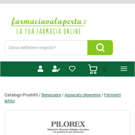
Passa
al
Farmacia
contenuto
Valaperta
principale
-
Shop
online
Cerca
Prodotto
Cerca Prodotto
prodotti
0
inseriti
Catalogo Prodotti /
Benessere
/
Apparato digerente
/
Fermenti
lattici