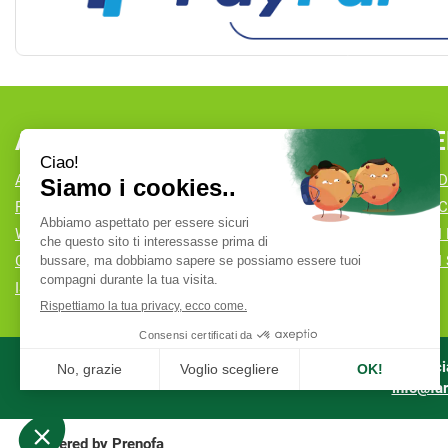
AREA UTENTE
LINK VE
ACCEDI
CONDIZIONI D
REGISTRATI
COOKIE POLI
WISHLIST
MODALITÀ DI
CONTATTI
MODALITÀ DI 
ISCRIZIONE ALLA NEWSLETTER
Farmacia
info@far
Powered by
Prenofa