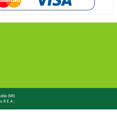
Adda (MI)
o R.E.A.: