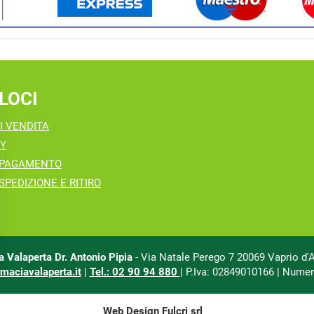
LOCI
I VENDITA
CY
 PAGAMENTO
SPEDIZIONE E RITIRO
 Valaperta Dr. Antonio Pipia
- Via Natale Perego 7 20069 Vaprio d'
maciavalaperta.it
|
Tel.: 02 90 94 880
| P.Iva: 02849010166 | Numer
Web Design
Fulcri srl