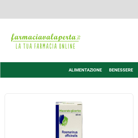
Passa
al
contenuto
principale
Farmacia
Valaperta
-
Shop
online
ALIMENTAZIONE
BENESSERE