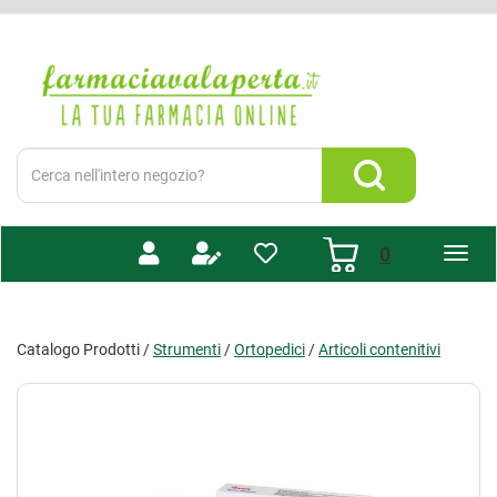
Passa
al
Farmacia
contenuto
Valaperta
principale
-
Shop
online
Cerca
Prodotto
Cerca Prodotto
prodotti
0
inseriti
Catalogo Prodotti /
Strumenti
/
Ortopedici
/
Articoli contenitivi