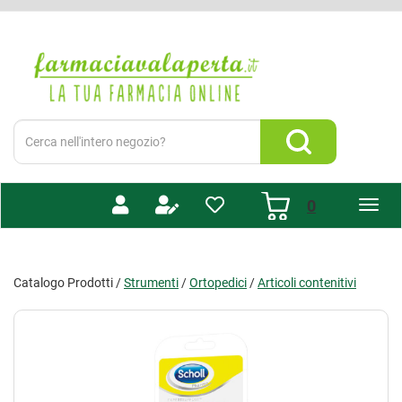
Passa
al
Farmacia
contenuto
Valaperta
principale
-
Shop
online
Cerca
Prodotto
Cerca Prodotto
prodotti
0
inseriti
Catalogo Prodotti /
Strumenti
/
Ortopedici
/
Articoli contenitivi