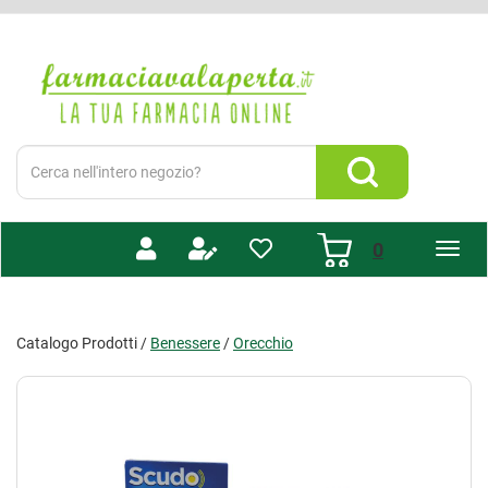
Passa
al
Farmacia
contenuto
Valaperta
principale
-
Shop
online
Cerca
Prodotto
Cerca Prodotto
prodotti
0
inseriti
Catalogo Prodotti /
Benessere
/
Orecchio